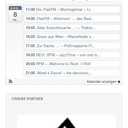
AUG.
11:00
Die ‚FlairFM – Morningshow‘ – LI...
8
14:00
‚FlairFM – Afternoon‘ … das Best...
Sa.
15:05
‚Alles Ansichtssache …‘ – Thekla...
16:05
‚Gruss aus Wien – Wienerlieder v...
17:05
‚Zur Sache …‘ – Politmagazine Fr...
18:05
NEU! ‚RFM – JazzTime – von und m...
20:05
RFM – ‚Welcome to Rock ´n´Roll‘
21:00
‚Wired 4 Sound‘ – the electronic...
Kalender anzeigen
UNSERE PARTNER