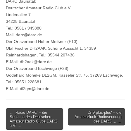
DARC Baunatal:
Deutscher Amateur Radio Club e.V.
Lindenallee 7
34225 Baunatal
Tel.: 0561 / 949880
Mail: darc@darc.de
Der Ortsverband Hoher Meißner (F10)
Olaf Fischer DH2AAK, Schöne Aussicht 1, 34359
Reinhardshagen, Tel.: 05544 207436
E-Mail: dh2aak@darc.de
Der Ortsverband Eschwege (F28)
Godehard Moneke DL2GM, Kasseler Str. 75, 37269 Eschwege,
Tel.: 05651 228681
E-Mail: dl2gm@darc.de
Post
← ‚Radio DARC‘ – die
‚S 9 plus-plus‘ – die
Sendung des Deutschen
Amateurfunk-Radiosendung
navigation
Amateur Radio Clubs DARC
des DARC … →
e.V. …