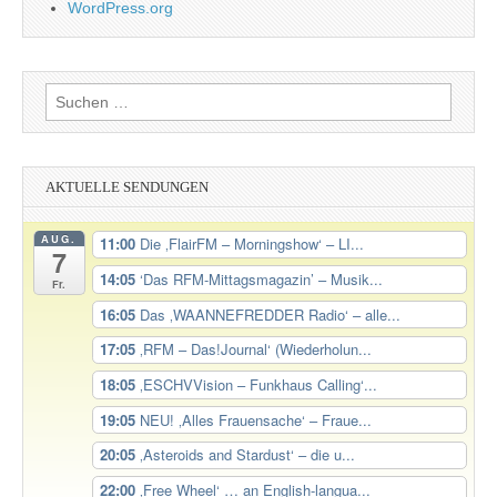
WordPress.org
Suchen
nach:
AKTUELLE SENDUNGEN
AUG.
11:00
Die ‚FlairFM – Morningshow‘ – LI...
7
14:05
‘Das RFM-Mittagsmagazin’ – Musik...
Fr.
16:05
Das ‚WAANNEFREDDER Radio‘ – alle...
17:05
‚RFM – Das!Journal‘ (Wiederholun...
18:05
‚ESCHVVision – Funkhaus Calling‘...
19:05
NEU! ‚Alles Frauensache‘ – Fraue...
20:05
‚Asteroids and Stardust‘ – die u...
22:00
‚Free Wheel‘ … an English-langua...