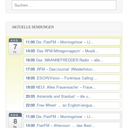
Suchen
nach:
AKTUELLE SENDUNGEN
AUG.
11:00
Die ‚FlairFM – Morningshow‘ – LI...
7
14:05
‘Das RFM-Mittagsmagazin’ – Musik...
Fr.
16:05
Das ‚WAANNEFREDDER Radio‘ – alle...
17:05
‚RFM – Das!Journal‘ (Wiederholun...
18:05
‚ESCHVVision – Funkhaus Calling‘...
19:05
NEU! ‚Alles Frauensache‘ – Fraue...
20:05
‚Asteroids and Stardust‘ – die u...
22:00
‚Free Wheel‘ … an English-langua...
AUG.
11:00
Die ‚FlairFM – Morningshow‘ – LI...
8
14:00
‚FlairFM – Afternoon‘ … das Best...
Sa.