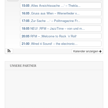
15:05
‚Alles Ansichtssache …‘ – Thekla...
16:05
‚Gruss aus Wien – Wienerlieder v...
17:05
‚Zur Sache …‘ – Politmagazine Fr...
18:05
NEU! ‚RFM – JazzTime – von und m...
20:05
RFM – ‚Welcome to Rock ´n´Roll‘
21:00
‚Wired 4 Sound‘ – the electronic...
Kalender anzeigen
UNSERE PARTNER