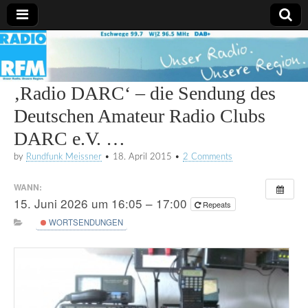
Radio
RFM
‚Radio DARC‘ – die Sendung des
Deutschen Amateur Radio Clubs
DARC e.V. …
by
Rundfunk Meissner
•
18. April 2015
•
2 Comments
WANN:
15. Juni 2026 um 16:05 – 17:00
Repeats
WORTSENDUNGEN