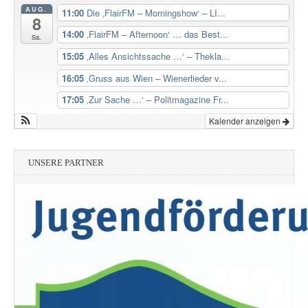
AUG.
11:00
Die ‚FlairFM – Morningshow‘ – LI...
8
14:00
‚FlairFM – Afternoon‘ … das Best...
Sa.
15:05
‚Alles Ansichtssache …‘ – Thekla...
16:05
‚Gruss aus Wien – Wienerlieder v...
17:05
‚Zur Sache …‘ – Politmagazine Fr...
Kalender anzeigen
UNSERE PARTNER