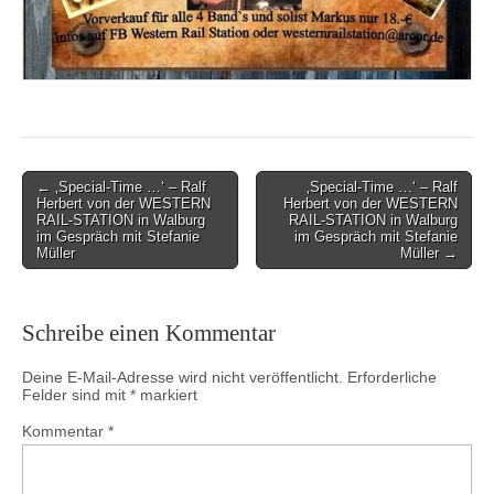
Post
← ‚Special-Time …‘ – Ralf
‚Special-Time …‘ – Ralf
Herbert von der WESTERN
Herbert von der WESTERN
navigation
RAIL-STATION in Walburg
RAIL-STATION in Walburg
im Gespräch mit Stefanie
im Gespräch mit Stefanie
Müller
Müller →
Schreibe einen Kommentar
Deine E-Mail-Adresse wird nicht veröffentlicht.
Erforderliche
Felder sind mit
*
markiert
Kommentar
*