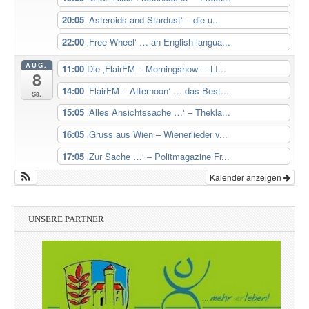
20:05
‚Asteroids and Stardust‘ – die u...
22:00
‚Free Wheel‘ … an English-langua...
AUG.
11:00
Die ‚FlairFM – Morningshow‘ – LI...
8
14:00
‚FlairFM – Afternoon‘ … das Best...
Sa.
15:05
‚Alles Ansichtssache …‘ – Thekla...
16:05
‚Gruss aus Wien – Wienerlieder v...
17:05
‚Zur Sache …‘ – Politmagazine Fr...
Kalender anzeigen
UNSERE PARTNER