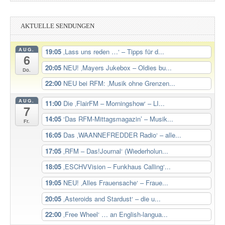
AKTUELLE SENDUNGEN
AUG.
19:05
‚Lass uns reden …‘ – Tipps für d...
6
20:05
NEU! ‚Mayers Jukebox – Oldies bu...
Do.
22:00
NEU bei RFM: ‚Musik ohne Grenzen...
AUG.
11:00
Die ‚FlairFM – Morningshow‘ – LI...
7
14:05
‘Das RFM-Mittagsmagazin’ – Musik...
Fr.
16:05
Das ‚WAANNEFREDDER Radio‘ – alle...
17:05
‚RFM – Das!Journal‘ (Wiederholun...
18:05
‚ESCHVVision – Funkhaus Calling‘...
19:05
NEU! ‚Alles Frauensache‘ – Fraue...
20:05
‚Asteroids and Stardust‘ – die u...
22:00
‚Free Wheel‘ … an English-langua...