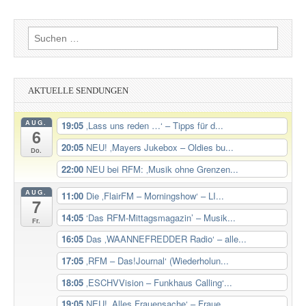
Suchen
nach:
AKTUELLE SENDUNGEN
AUG.
19:05
‚Lass uns reden …‘ – Tipps für d...
6
20:05
NEU! ‚Mayers Jukebox – Oldies bu...
Do.
22:00
NEU bei RFM: ‚Musik ohne Grenzen...
AUG.
11:00
Die ‚FlairFM – Morningshow‘ – LI...
7
14:05
‘Das RFM-Mittagsmagazin’ – Musik...
Fr.
16:05
Das ‚WAANNEFREDDER Radio‘ – alle...
17:05
‚RFM – Das!Journal‘ (Wiederholun...
18:05
‚ESCHVVision – Funkhaus Calling‘...
19:05
NEU! ‚Alles Frauensache‘ – Fraue...