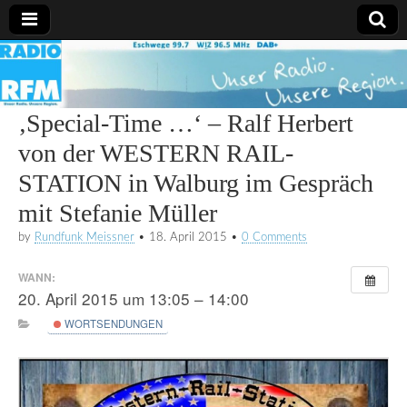
Radio
RFM
‚Special-Time …‘ – Ralf Herbert
von der WESTERN RAIL-
STATION in Walburg im Gespräch
mit Stefanie Müller
by
Rundfunk Meissner
•
18. April 2015
•
0 Comments
WANN:
20. April 2015 um 13:05 – 14:00
WORTSENDUNGEN