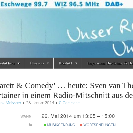
redaktion
Über uns
Kontakt
Impressum, Disclaimer & Da
arett & Comedy’ … heute: Sven van Tho
rtainer in einem Radio-Mitschnitt aus d
unk Meissner
•
28. Januar 2014
•
0 Comments
26. Mai 2014 um 13:05 – 15:00
WANN:
MUSIKSENDUNG
WORTSENDUNGEN