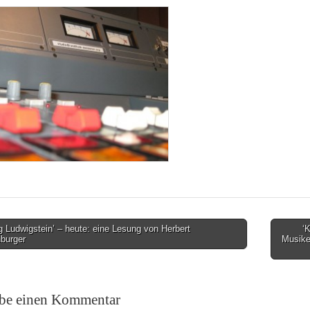
 Ludwigstein’ – heute: eine Lesung von Herbert
‘
burger
Musike
on
ibe einen Kommentar