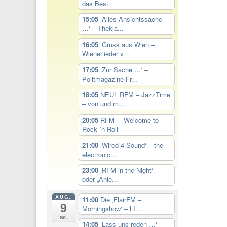
das Best...
15:05
‚Alles Ansichtssache
…‘ – Thekla...
16:05
‚Gruss aus Wien –
Wienerlieder v...
17:05
‚Zur Sache …‘ –
Politmagazine Fr...
18:05
NEU! ‚RFM – JazzTime
– von und m...
20:05
RFM – ‚Welcome to
Rock ´n´Roll‘
21:00
‚Wired 4 Sound‘ – the
electronic...
23:00
‚RFM in the Night‘ –
oder „Ahle...
AUG.
11:00
Die ‚FlairFM –
9
Morningshow‘ – LI...
So.
14:05
‚Lass uns reden …‘ –