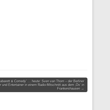
Kabarett & Comedy’ … heute: Sven van Thom – der Berliner
r und Entertainer in einem Radio-Mitschnitt aus dem ‚Öx‘ in
Frankershausen →