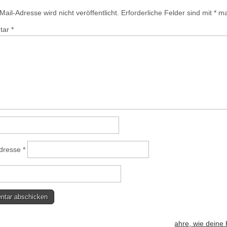
ail-Adresse wird nicht veröffentlicht.
Erforderliche Felder sind mit
*
mar
tar
*
Adresse
*
bsite verwendet Akismet, um Spam zu reduzieren.
Erfahre, wie deine