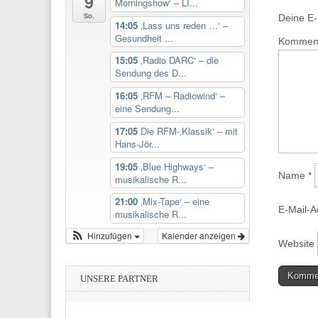
9
Morningshow‘ – LI...
So.
Deine E-M
14:05
‚Lass uns reden …‘ –
Gesundheit ...
Kommen
15:05
‚Radio DARC‘ – die
Sendung des D...
16:05
‚RFM – Radiowind‘ –
eine Sendung...
17:05
Die RFM-‚Klassik‘ – mit
Hans-Jör...
19:05
‚Blue Highways‘ –
Name
*
musikalische R...
21:00
‚Mix-Tape‘ – eine
E-Mail-
musikalische R...
Hinzufügen
Kalender anzeigen
Website
UNSERE PARTNER
Diese We