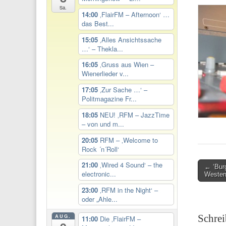
Sa.
14:00
‚FlairFM – Afternoon‘ …
das Best...
15:05
‚Alles Ansichtssache
…‘ – Thekla...
16:05
‚Gruss aus Wien –
Wienerlieder v...
17:05
‚Zur Sache …‘ –
Politmagazine Fr...
18:05
NEU! ‚RFM – JazzTime
– von und m...
20:05
RFM – ‚Welcome to
Rock ´n´Roll‘
21:00
‚Wired 4 Sound‘ – the
Post
← ‘Burg
electronic...
Westen
navigati
23:00
‚RFM in the Night‘ –
oder „Ahle...
Schre
AUG.
11:00
Die ‚FlairFM –