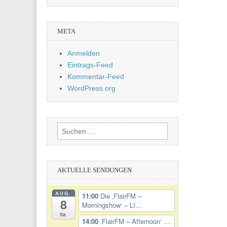
META
Anmelden
Eintrags-Feed
Kommentar-Feed
WordPress.org
Suchen
nach:
AKTUELLE SENDUNGEN
AUG.
11:00
Die ‚FlairFM –
8
Morningshow‘ – LI...
Sa.
14:00
‚FlairFM – Afternoon‘ …