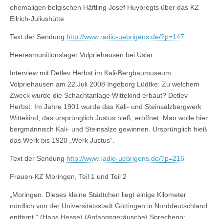
ehemaligen belgischen Häftling Josef Huybregts über das KZ
Ellrich-Juliushütte
Text der Sendung
http://www.radio-uebrigens.de/?p=147
Heeresmunitionslager Volpriehausen bei Uslar
Interview mit Detlev Herbst im Kali-Bergbaumuseum
Volpriehausen am 22.Juli 2008 Ingeborg Lüdtke: Zu welchem
Zweck wurde die Schachtanlage Wittekind erbaut? Detlev
Herbst: Im Jahre 1901 wurde das Kali- und Steinsalzbergwerk
Wittekind, das ursprünglich Justus hieß, eröffnet. Man wolle hier
bergmännisch Kali- und Steinsalze gewinnen. Ursprünglich hieß
das Werk bis 1920 „Werk Justus“.
Text der Sendung
http://www.radio-uebrigens.de/?p=216
Frauen-KZ Moringen, Teil 1 und Teil 2
„Moringen. Dieses kleine Städtchen liegt einige Kilometer
nördlich von der Universitätsstadt Göttingen in Norddeutschland
entfernt.“ (Hans Hesse) (Anfangsgeräusche) Sprecherin: