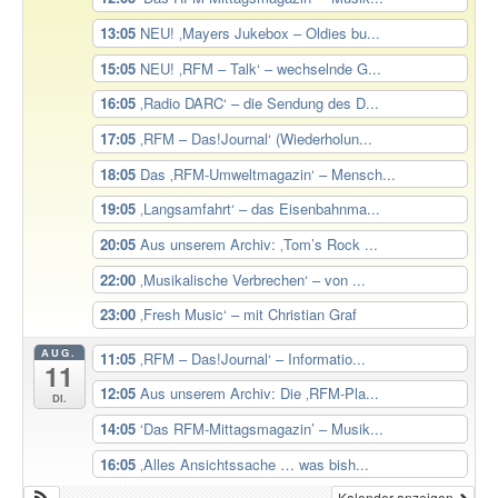
13:05
NEU! ‚Mayers Jukebox – Oldies bu...
15:05
NEU! ‚RFM – Talk‘ – wechselnde G...
16:05
‚Radio DARC‘ – die Sendung des D...
17:05
‚RFM – Das!Journal‘ (Wiederholun...
18:05
Das ‚RFM-Umweltmagazin‘ – Mensch...
19:05
‚Langsamfahrt‘ – das Eisenbahnma...
20:05
Aus unserem Archiv: ‚Tom’s Rock ...
22:00
‚Musikalische Verbrechen‘ – von ...
23:00
‚Fresh Music‘ – mit Christian Graf
AUG.
11:05
‚RFM – Das!Journal‘ – Informatio...
11
12:05
Aus unserem Archiv: Die ‚RFM-Pla...
Di.
14:05
‘Das RFM-Mittagsmagazin’ – Musik...
16:05
‚Alles Ansichtssache … was bish...
Kalender anzeigen