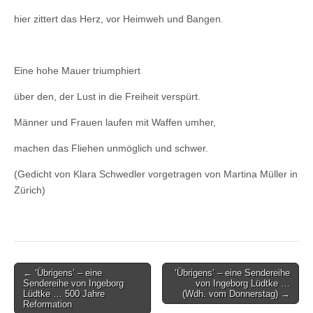
hier zittert das Herz, vor Heimweh und Bangen.
Eine hohe Mauer triumphiert
über den, der Lust in die Freiheit verspürt.
Männer und Frauen laufen mit Waffen umher,
machen das Fliehen unmöglich und schwer.
(Gedicht von Klara Schwedler vorgetragen von Martina Müller in
Zürich)
Post
← ‘Übrigens’ – eine
‘Übrigens’ – eine Sendereihe
Sendereihe von Ingeborg
von Ingeborg Lüdtke …
navigation
Lüdtke … 500 Jahre
(Wdh. vom Donnerstag) →
Reformation