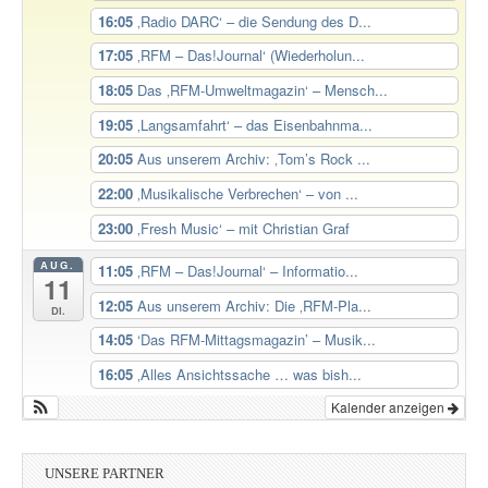
16:05
‚Radio DARC‘ – die Sendung des D...
17:05
‚RFM – Das!Journal‘ (Wiederholun...
18:05
Das ‚RFM-Umweltmagazin‘ – Mensch...
19:05
‚Langsamfahrt‘ – das Eisenbahnma...
20:05
Aus unserem Archiv: ‚Tom’s Rock ...
22:00
‚Musikalische Verbrechen‘ – von ...
23:00
‚Fresh Music‘ – mit Christian Graf
AUG.
11:05
‚RFM – Das!Journal‘ – Informatio...
11
12:05
Aus unserem Archiv: Die ‚RFM-Pla...
Di.
14:05
‘Das RFM-Mittagsmagazin’ – Musik...
16:05
‚Alles Ansichtssache … was bish...
Kalender anzeigen
UNSERE PARTNER