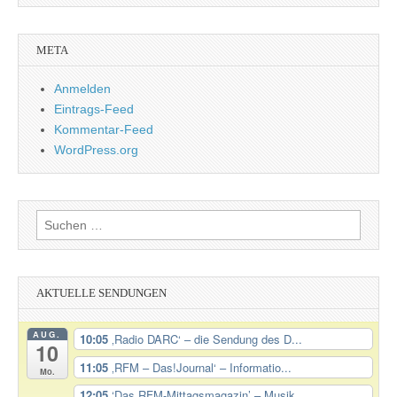
META
Anmelden
Eintrags-Feed
Kommentar-Feed
WordPress.org
Suchen
nach:
AKTUELLE SENDUNGEN
AUG.
10:05
‚Radio DARC‘ – die Sendung des D...
10
11:05
‚RFM – Das!Journal‘ – Informatio...
Mo.
12:05
‘Das RFM-Mittagsmagazin’ – Musik...