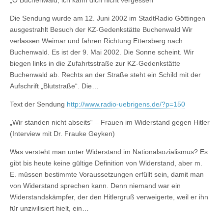
„O Buchenwald, ich kann dich nicht vergessen“
Die Sendung wurde am 12. Juni 2002 im StadtRadio Göttingen
ausgestrahlt Besuch der KZ-Gedenkstätte Buchenwald Wir
verlassen Weimar und fahren Richtung Ettersberg nach
Buchenwald. Es ist der 9. Mai 2002. Die Sonne scheint. Wir
biegen links in die Zufahrtsstraße zur KZ-Gedenkstätte
Buchenwald ab. Rechts an der Straße steht ein Schild mit der
Aufschrift „Blutstraße“. Die…
Text der Sendung
http://www.radio-uebrigens.de/?p=150
„Wir standen nicht abseits“ – Frauen im Widerstand gegen Hitler
(Interview mit Dr. Frauke Geyken)
Was versteht man unter Widerstand im Nationalsozialismus? Es
gibt bis heute keine gültige Definition von Widerstand, aber m.
E. müssen bestimmte Voraussetzungen erfüllt sein, damit man
von Widerstand sprechen kann. Denn niemand war ein
Widerstandskämpfer, der den Hitlergruß verweigerte, weil er ihn
für unzivilisiert hielt, ein…