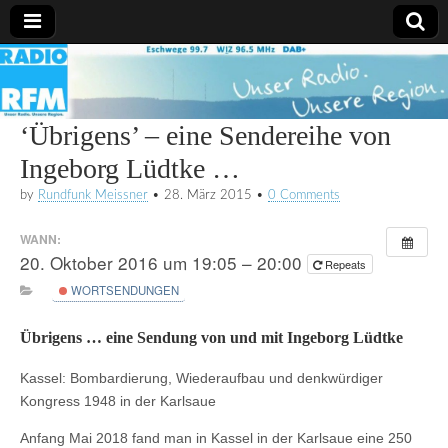
Radio
RFM
‘Übrigens’ – eine Sendereihe von
Ingeborg Lüdtke …
by
Rundfunk Meissner
•
28. März 2015
•
0 Comments
WANN:
20. Oktober 2016 um 19:05 – 20:00
Repeats
WORTSENDUNGEN
Übrigens … eine Sendung von und mit Ingeborg Lüdtke
Kassel: Bombardierung, Wiederaufbau und denkwürdiger
Kongress 1948 in der Karlsaue
Anfang Mai 2018 fand man in Kassel in der Karlsaue eine 250