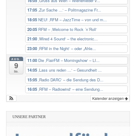
16:05
‚Gruss aus Wien – Wienerlieder v...
17:05
‚Zur Sache …‘ – Politmagazine Fr...
18:05
NEU! ‚RFM – JazzTime – von und m...
20:05
RFM – ‚Welcome to Rock ´n´Roll‘
21:00
‚Wired 4 Sound‘ – the electronic...
23:00
‚RFM in the Night‘ – oder „Ahle...
AUG.
11:00
Die ‚FlairFM – Morningshow‘ – LI...
9
14:05
‚Lass uns reden …‘ – Gesundheit ...
So.
15:05
‚Radio DARC‘ – die Sendung des D...
16:05
‚RFM – Radiowind‘ – eine Sendung...
Kalender anzeigen
UNSERE PARTNER