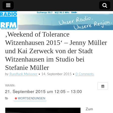
Radio
RFM
‚Weekend of Tolerance
Witzenhausen 2015‘ – Jenny Müller
und Kai Zerweck von der Stadt
Witzenhausen im Studio bei
Stefanie Müller
by
Rundfunk Meissner
•
14. September 2015
•
0 Comments
WANN:
21. September 2015 um 12:05 – 13:00
WORTSENDUNGEN
Zum