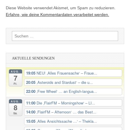
Diese Website verwendet Akismet, um Spam zu reduzieren.
Erfahre, wie deine Kommentardaten verarbeitet werden.
Suchen
nach:
AKTUELLE SENDUNGEN
AUG.
19:05
NEU! ‚Alles Frauensache‘ – Fraue...
7
20:05
‚Asteroids and Stardust‘ – die u...
Fr.
22:00
‚Free Wheel‘ … an English-langua...
AUG.
11:00
Die ‚FlairFM – Morningshow‘ – LI...
8
14:00
‚FlairFM – Afternoon‘ … das Best...
Sa.
15:05
‚Alles Ansichtssache …‘ – Thekla...