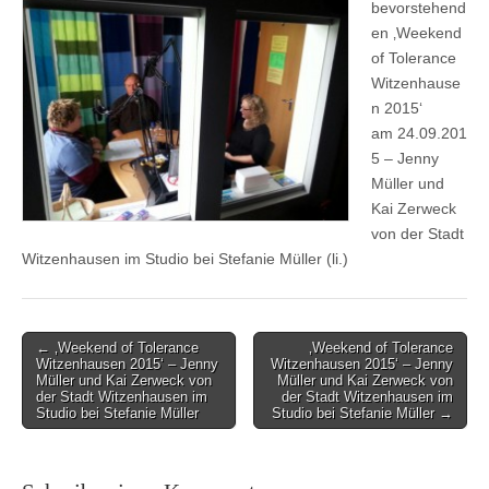
bevorstehend
en ‚Weekend
of Tolerance
Witzenhause
n 2015‘
am 24.09.201
5 – Jenny
Müller und
Kai Zerweck
von der Stadt
Witzenhausen im Studio bei Stefanie Müller (li.)
Post
← ‚Weekend of Tolerance
‚Weekend of Tolerance
Witzenhausen 2015‘ – Jenny
Witzenhausen 2015‘ – Jenny
navigation
Müller und Kai Zerweck von
Müller und Kai Zerweck von
der Stadt Witzenhausen im
der Stadt Witzenhausen im
Studio bei Stefanie Müller
Studio bei Stefanie Müller →