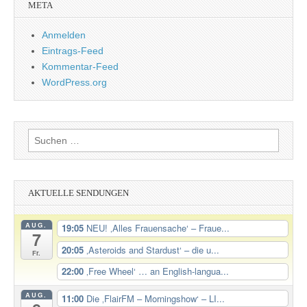
META
Anmelden
Eintrags-Feed
Kommentar-Feed
WordPress.org
Suchen
nach:
AKTUELLE SENDUNGEN
AUG.
19:05
NEU! ‚Alles Frauensache‘ – Fraue...
7
20:05
‚Asteroids and Stardust‘ – die u...
Fr.
22:00
‚Free Wheel‘ … an English-langua...
AUG.
11:00
Die ‚FlairFM – Morningshow‘ – LI...