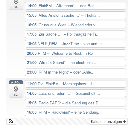
8
14:00
‚FlairFM – Afternoon‘ … das Best...
Sa.
15:05
‚Alles Ansichtssache …‘ – Thekla...
16:05
‚Gruss aus Wien – Wienerlieder v...
17:05
‚Zur Sache …‘ – Politmagazine Fr...
18:05
NEU! ‚RFM – JazzTime – von und m...
20:05
RFM – ‚Welcome to Rock ´n´Roll‘
21:00
‚Wired 4 Sound‘ – the electronic...
23:00
‚RFM in the Night‘ – oder „Ahle...
AUG.
11:00
Die ‚FlairFM – Morningshow‘ – LI...
9
14:05
‚Lass uns reden …‘ – Gesundheit ...
So.
15:05
‚Radio DARC‘ – die Sendung des D...
16:05
‚RFM – Radiowind‘ – eine Sendung...
Kalender anzeigen