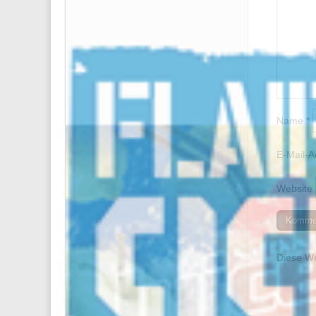
Name
*
E-Mail-
Website
Diese We