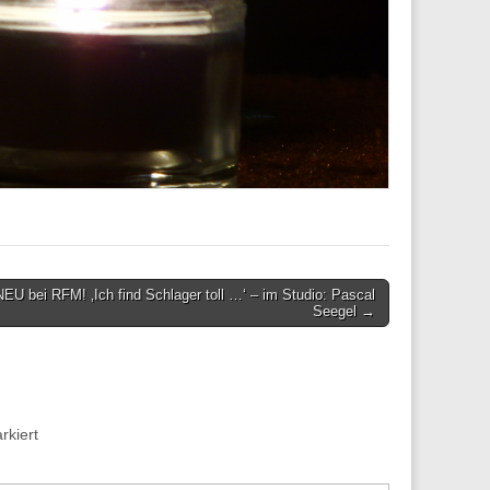
NEU bei RFM! ‚Ich find Schlager toll …‘ – im Studio: Pascal
Seegel →
kiert