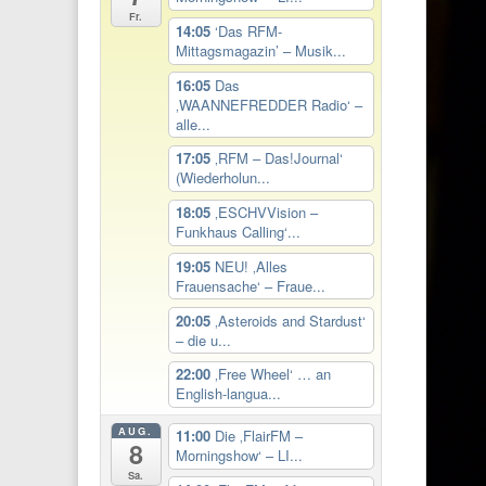
Fr.
14:05
‘Das RFM-
Mittagsmagazin’ – Musik...
16:05
Das
‚WAANNEFREDDER Radio‘ –
alle...
17:05
‚RFM – Das!Journal‘
(Wiederholun...
18:05
‚ESCHVVision –
Funkhaus Calling‘...
19:05
NEU! ‚Alles
Frauensache‘ – Fraue...
20:05
‚Asteroids and Stardust‘
– die u...
22:00
‚Free Wheel‘ … an
English-langua...
AUG.
11:00
Die ‚FlairFM –
8
Morningshow‘ – LI...
Sa.