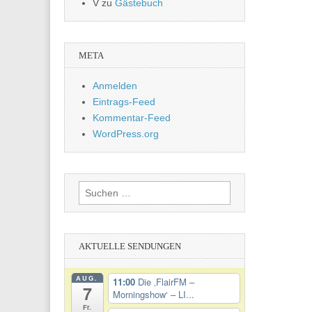
V
zu
Gästebuch
META
Anmelden
Eintrags-Feed
Kommentar-Feed
WordPress.org
Suchen
nach:
AKTUELLE SENDUNGEN
AUG.
11:00
Die ‚FlairFM –
7
Morningshow‘ – LI...
Fr.