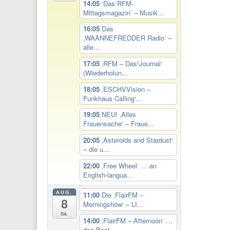
14:05
‘Das RFM-
Mittagsmagazin’ – Musik...
16:05
Das
‚WAANNEFREDDER Radio‘ –
alle...
17:05
‚RFM – Das!Journal‘
(Wiederholun...
18:05
‚ESCHVVision –
Funkhaus Calling‘...
19:05
NEU! ‚Alles
Frauensache‘ – Fraue...
20:05
‚Asteroids and Stardust‘
– die u...
22:00
‚Free Wheel‘ … an
English-langua...
AUG.
11:00
Die ‚FlairFM –
8
Morningshow‘ – LI...
Sa.
14:00
‚FlairFM – Afternoon‘ …
das Best...