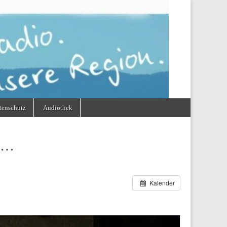
tenschutz
Audiothek
h …
Kalender