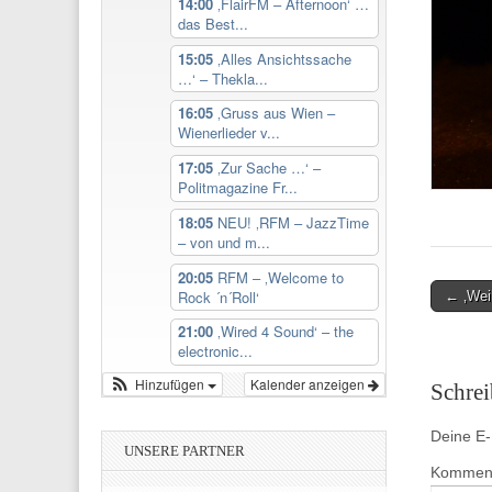
14:00
‚FlairFM – Afternoon‘ …
das Best...
15:05
‚Alles Ansichtssache
…‘ – Thekla...
16:05
‚Gruss aus Wien –
Wienerlieder v...
17:05
‚Zur Sache …‘ –
Politmagazine Fr...
18:05
NEU! ‚RFM – JazzTime
– von und m...
20:05
RFM – ‚Welcome to
Post
Rock ´n´Roll‘
← ‚Wei
navigati
21:00
‚Wired 4 Sound‘ – the
electronic...
Hinzufügen
Kalender anzeigen
Schre
Deine E-M
UNSERE PARTNER
Kommen