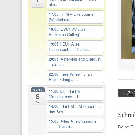
alle...
Fr.
17:05
‚RFM – Das!Journal‘
(Wiederholun...
18:05
‚ESCHVVision –
Funkhaus Calling‘...
19:05
NEU! ‚Alles
Frauensache‘ – Fraue...
20:05
‚Asteroids and Stardust‘
– die u...
22:00
‚Free Wheel‘ … an
English-langua...
AUG.
11:00
Die ‚FlairFM –
Post
← ‚Zu G
8
Morningshow‘ – LI...
navigati
Sa.
14:00
‚FlairFM – Afternoon‘ …
das Best...
Schre
15:05
‚Alles Ansichtssache
…‘ – Thekla...
Deine E-M