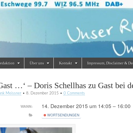
redaktion
Über uns
Kontakt
Impressum, Disclaimer & Da
Gast …‘ – Doris Schellhas zu Gast bei d
unk Meissner
•
8. Dezember 2015
•
0 Comments
14. Dezember 2015 um 14:05 – 16:00
WANN:
WORTSENDUNGEN