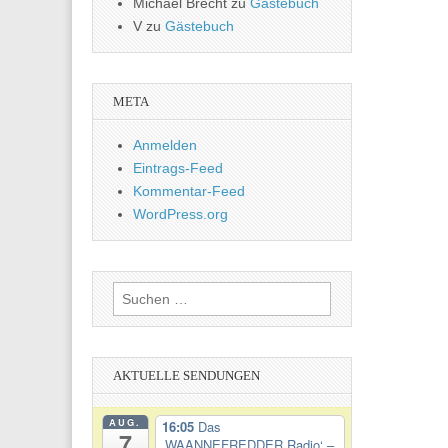
Michael Brecht
zu
Gästebuch
V
zu
Gästebuch
META
Anmelden
Eintrags-Feed
Kommentar-Feed
WordPress.org
Suchen
nach:
AKTUELLE SENDUNGEN
AUG.
16:05
Das
7
‚WAANNEFREDDER Radio‘ –