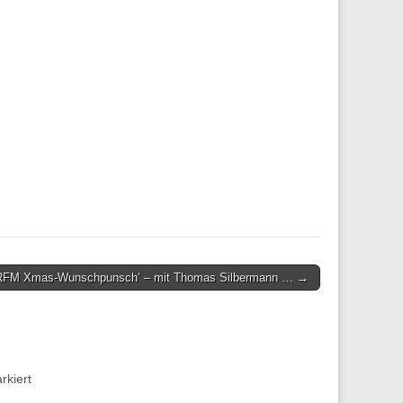
‚RFM Xmas-Wunschpunsch‘ – mit Thomas Silbermann … →
kiert