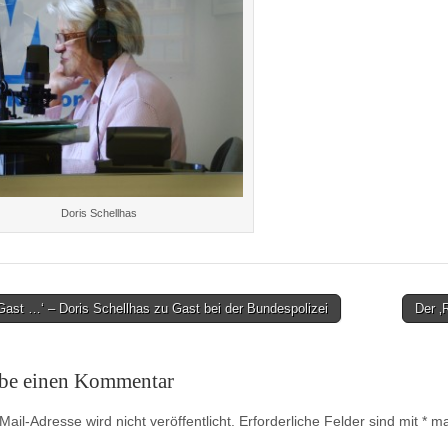
Doris Schellhas
ast …‘ – Doris Schellhas zu Gast bei der Bundespolizei
Der 
on
ibe einen Kommentar
ail-Adresse wird nicht veröffentlicht.
Erforderliche Felder sind mit
*
mar