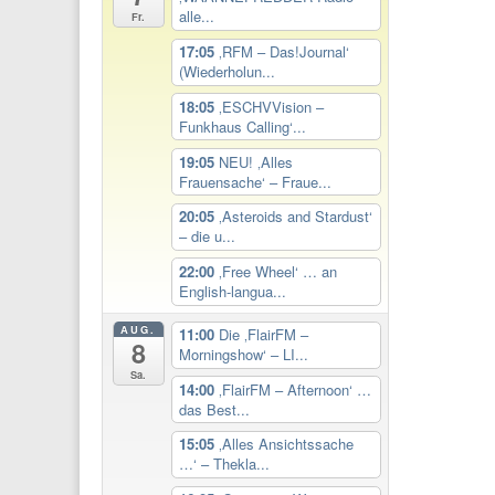
alle...
Fr.
17:05
‚RFM – Das!Journal‘
(Wiederholun...
18:05
‚ESCHVVision –
Funkhaus Calling‘...
19:05
NEU! ‚Alles
Frauensache‘ – Fraue...
20:05
‚Asteroids and Stardust‘
– die u...
22:00
‚Free Wheel‘ … an
English-langua...
AUG.
11:00
Die ‚FlairFM –
8
Morningshow‘ – LI...
Sa.
14:00
‚FlairFM – Afternoon‘ …
das Best...
15:05
‚Alles Ansichtssache
…‘ – Thekla...