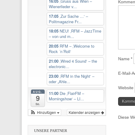
16:05
‚Gruss aus Wien –
Kommen
Wienerlieder v...
17:05
‚Zur Sache …‘ –
Politmagazine Fr...
18:05
NEU! ‚RFM – JazzTime
– von und m...
20:05
RFM – ‚Welcome to
Rock ´n´Roll‘
Name
*
21:00
‚Wired 4 Sound‘ – the
electronic...
E-Mail-
23:00
‚RFM in the Night‘ –
oder „Ahle...
Website
AUG.
11:00
Die ‚FlairFM –
9
Morningshow‘ – LI...
So.
Hinzufügen
Kalender anzeigen
Diese We
UNSERE PARTNER