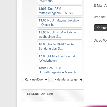
Informatio...
E-Mail-
12:05
‘Das RFM-
Mittagsmagazin’ – Musik...
Website
13:05
NEU! ‚Mayers Jukebox
– Oldies bu...
15:05
NEU! ‚RFM – Talk‘ –
wechselnde G...
Diese We
16:05
‚Radio DARC‘ – die
Sendung des D...
17:05
‚RFM – Das!Journal‘
(Wiederholun...
18:05
Das ‚RFM-
Umweltmagazin‘ – Mensch...
Hinzufügen
Kalender anzeigen
UNSERE PARTNER