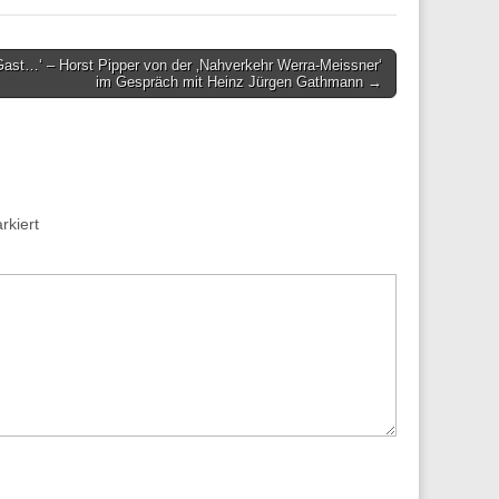
Gast…‘ – Horst Pipper von der ‚Nahverkehr Werra-Meissner‘
im Gespräch mit Heinz Jürgen Gathmann →
kiert