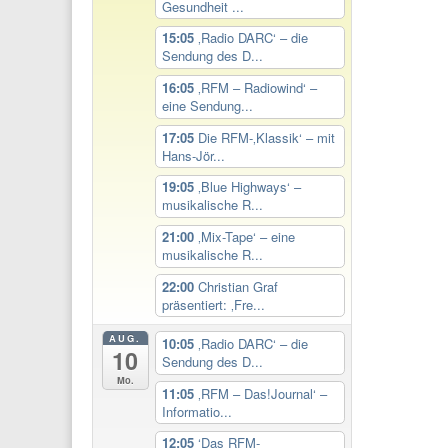
Gesundheit ...
15:05
‚Radio DARC‘ – die
Sendung des D...
16:05
‚RFM – Radiowind‘ –
eine Sendung...
17:05
Die RFM-‚Klassik‘ – mit
Hans-Jör...
19:05
‚Blue Highways‘ –
musikalische R...
21:00
‚Mix-Tape‘ – eine
musikalische R...
22:00
Christian Graf
präsentiert: ‚Fre...
AUG.
10:05
‚Radio DARC‘ – die
10
Sendung des D...
Mo.
11:05
‚RFM – Das!Journal‘ –
Informatio...
12:05
‘Das RFM-