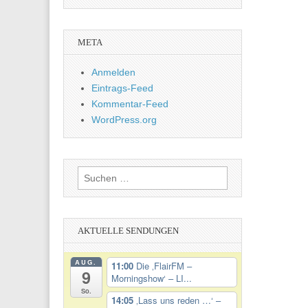
META
Anmelden
Eintrags-Feed
Kommentar-Feed
WordPress.org
Suchen
nach:
AKTUELLE SENDUNGEN
AUG.
11:00
Die ‚FlairFM –
9
Morningshow‘ – LI...
So.
14:05
‚Lass uns reden …‘ –