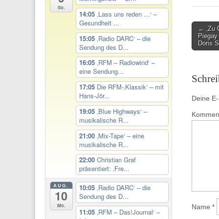
So.
14:05
‚Lass uns reden …‘ –
Gesundheit ...
Post
← ‚Zu 
Piegay
15:05
‚Radio DARC‘ – die
navigati
Doris S
Sendung des D...
16:05
‚RFM – Radiowind‘ –
eine Sendung...
Schre
17:05
Die RFM-‚Klassik‘ – mit
Hans-Jör...
Deine E-M
19:05
‚Blue Highways‘ –
Kommen
musikalische R...
21:00
‚Mix-Tape‘ – eine
musikalische R...
22:00
Christian Graf
präsentiert: ‚Fre...
AUG.
10:05
‚Radio DARC‘ – die
10
Sendung des D...
Mo.
Name
*
11:05
‚RFM – Das!Journal‘ –