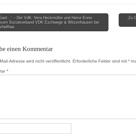
Gast…‘ – Der VdK: Vera Heckmüller und Heinz-Enno
‚Zu 
 vom Sozialverband VDK Eschwege & Witzenhausen bei
on
chellhas
ibe einen Kommentar
ail-Adresse wird nicht veröffentlicht.
Erforderliche Felder sind mit
*
mar
tar
*