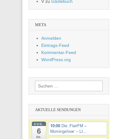
V
zu
Gästebuch
META
Anmelden
Eintrags-Feed
Kommentar-Feed
WordPress.org
Suchen
nach:
AKTUELLE SENDUNGEN
AUG.
10:00
Die ‚FlairFM –
6
Morningshow‘ – LI...
Do.