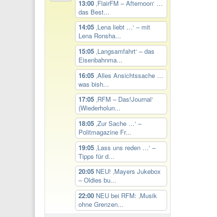
13:00
‚FlairFM – Afternoon‘ …
das Best...
14:05
‚Lena liebt …‘ – mit
Lena Ronsha...
15:05
‚Langsamfahrt‘ – das
Eisenbahnma...
16:05
‚Alles Ansichtssache …
was bish...
17:05
‚RFM – Das!Journal‘
(Wiederholun...
18:05
‚Zur Sache …‘ –
Politmagazine Fr...
19:05
‚Lass uns reden …‘ –
Tipps für d...
20:05
NEU! ‚Mayers Jukebox
– Oldies bu...
22:00
NEU bei RFM: ‚Musik
ohne Grenzen...