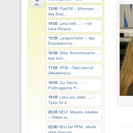
Do.
13:00
‚FlairFM – Afternoon‘ …
das Best...
14:05
‚Lena liebt …‘ – mit
Lena Ronsha...
15:05
‚Langsamfahrt‘ – das
Eisenbahnma...
16:05
‚Alles Ansichtssache …
was bish...
17:05
‚RFM – Das!Journal‘
(Wiederholun...
18:05
‚Zur Sache …‘ –
Politmagazine Fr...
19:05
‚Lass uns reden …‘ –
Tipps für d...
20:05
NEU! ‚Mayers Jukebox
– Oldies bu...
22:00
NEU bei RFM: ‚Musik
ohne Grenzen...