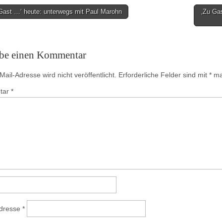
Gast …‘ heute: unterwegs mit Paul Marohn
‚Zu Ga
on
ibe einen Kommentar
ail-Adresse wird nicht veröffentlicht.
Erforderliche Felder sind mit
*
mar
tar
*
Adresse
*