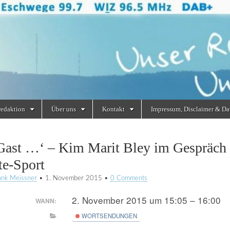
redaktion
Über uns
Kontakt
Impressum, Disclaimer & Da
Gast …‘ – Kim Marit Bley im Gespräch m
te-Sport
unk Meissner
•
1. November 2015
•
0 Comments
2. November 2015 um 15:05 – 16:00
WANN:
WORTSENDUNGEN