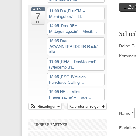
Post
← ‚Zu 
AUG.
11:00
Die ‚FlairFM –
7
navigati
Morningshow‘ – LI...
Fr.
14:05
‘Das RFM-
Mittagsmagazin’ – Musik...
Schre
16:05
Das
Deine E-M
‚WAANNEFREDDER Radio‘ –
alle...
Kommen
17:05
‚RFM – Das!Journal‘
(Wiederholun...
18:05
‚ESCHVVision –
Funkhaus Calling‘...
19:05
NEU! ‚Alles
Frauensache‘ – Fraue...
Hinzufügen
Kalender anzeigen
Name
*
UNSERE PARTNER
E-Mail-