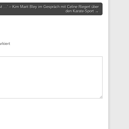
st …‘ – Kim Marit Bley im Gespräch mit Celine Riegert über
den Karate-Sport →
kiert