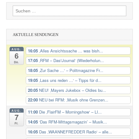
Suchen
nach:
AKTUELLE SENDUNGEN
AUG.
16:05
‚Alles Ansichtssache … was bish...
6
17:05
‚RFM – Das!Journal‘ (Wiederholun...
Do.
18:05
‚Zur Sache …‘ – Politmagazine Fr...
19:05
‚Lass uns reden …‘ – Tipps für d...
20:05
NEU! ‚Mayers Jukebox – Oldies bu...
22:00
NEU bei RFM: ‚Musik ohne Grenzen...
AUG.
11:00
Die ‚FlairFM – Morningshow‘ – LI...
7
14:05
‘Das RFM-Mittagsmagazin’ – Musik...
Fr.
16:05
Das ‚WAANNEFREDDER Radio‘ – alle...