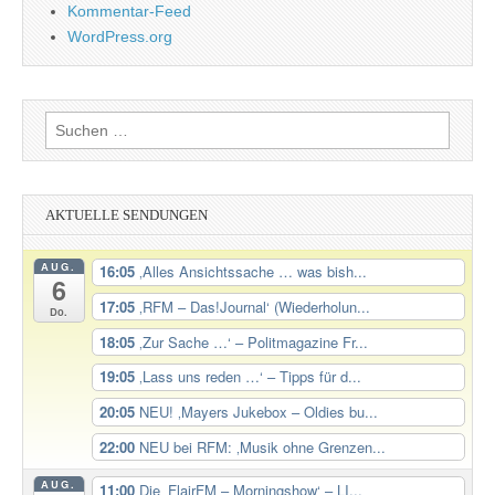
Kommentar-Feed
WordPress.org
Suchen
nach:
AKTUELLE SENDUNGEN
AUG.
16:05
‚Alles Ansichtssache … was bish...
6
17:05
‚RFM – Das!Journal‘ (Wiederholun...
Do.
18:05
‚Zur Sache …‘ – Politmagazine Fr...
19:05
‚Lass uns reden …‘ – Tipps für d...
20:05
NEU! ‚Mayers Jukebox – Oldies bu...
22:00
NEU bei RFM: ‚Musik ohne Grenzen...
AUG.
11:00
Die ‚FlairFM – Morningshow‘ – LI...