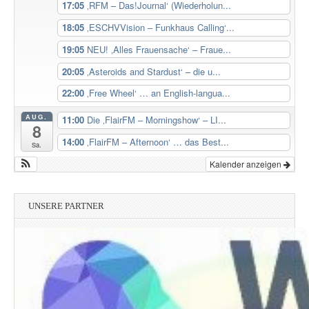
17:05
‚RFM – Das!Journal‘ (Wiederholun...
18:05
‚ESCHVVision – Funkhaus Calling‘...
19:05
NEU! ‚Alles Frauensache‘ – Fraue...
20:05
‚Asteroids and Stardust‘ – die u...
22:00
‚Free Wheel‘ … an English-langua...
AUG.
11:00
Die ‚FlairFM – Morningshow‘ – LI...
8
14:00
‚FlairFM – Afternoon‘ … das Best...
Sa.
Kalender anzeigen
UNSERE PARTNER