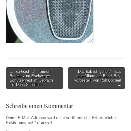
Post
← ‚Zu Gast …‘ – Simon
‚Das hab ich gehört‘ – das
Bartels zum Eschweger
neue Album der Band ‚Boy‘
navigation
Schützenfest im Gepräch
vorgestellt von Rolf Bochert
mit Doris Schellhas
… →
Schreibe einen Kommentar
Deine E-Mail-Adresse wird nicht veröffentlicht.
Erforderliche
Felder sind mit
*
markiert