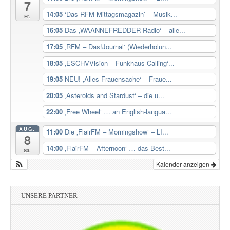
7
14:05
‘Das RFM-Mittagsmagazin’ – Musik...
Fr.
16:05
Das ‚WAANNEFREDDER Radio‘ – alle...
17:05
‚RFM – Das!Journal‘ (Wiederholun...
18:05
‚ESCHVVision – Funkhaus Calling‘...
19:05
NEU! ‚Alles Frauensache‘ – Fraue...
20:05
‚Asteroids and Stardust‘ – die u...
22:00
‚Free Wheel‘ … an English-langua...
AUG.
11:00
Die ‚FlairFM – Morningshow‘ – LI...
8
14:00
‚FlairFM – Afternoon‘ … das Best...
Sa.
Kalender anzeigen
UNSERE PARTNER