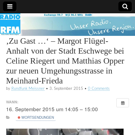
Radio
RFM
‚Zu Gast …‘ – Margot Flügel-
Anhalt von der Stadt Eschwege bei
Celine Riegert und Matthias Opper
zur neuen Umgehungsstrasse in
Meinhard-Frieda
by
Rundfunk Meissner
•
3. September 2015
•
0 Comments
WANN:
16. September 2015 um 14:05 – 15:00
WORTSENDUNGEN