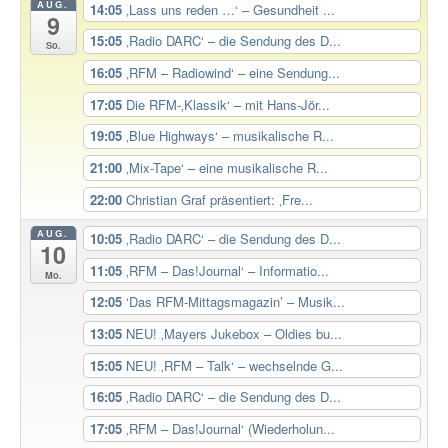
AUG.
14:05
‚Lass uns reden …‘ – Gesundheit ...
9
15:05
‚Radio DARC‘ – die Sendung des D...
So.
16:05
‚RFM – Radiowind‘ – eine Sendung...
17:05
Die RFM-‚Klassik‘ – mit Hans-Jör...
19:05
‚Blue Highways‘ – musikalische R...
21:00
‚Mix-Tape‘ – eine musikalische R...
22:00
Christian Graf präsentiert: ‚Fre...
AUG.
10:05
‚Radio DARC‘ – die Sendung des D...
10
11:05
‚RFM – Das!Journal‘ – Informatio...
Mo.
12:05
‘Das RFM-Mittagsmagazin’ – Musik...
13:05
NEU! ‚Mayers Jukebox – Oldies bu...
15:05
NEU! ‚RFM – Talk‘ – wechselnde G...
16:05
‚Radio DARC‘ – die Sendung des D...
17:05
‚RFM – Das!Journal‘ (Wiederholun...