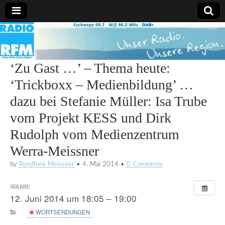
Radio
RFM
‘Zu Gast …’ – Thema heute:
‘Trickboxx – Medienbildung’ …
dazu bei Stefanie Müller: Isa Trube
vom Projekt KESS und Dirk
Rudolph vom Medienzentrum
Werra-Meissner
by
Rundfunk Meissner
•
4. Mai 2014
•
0 Comments
WANN:
12. Juni 2014 um 18:05 – 19:00
WORTSENDUNGEN