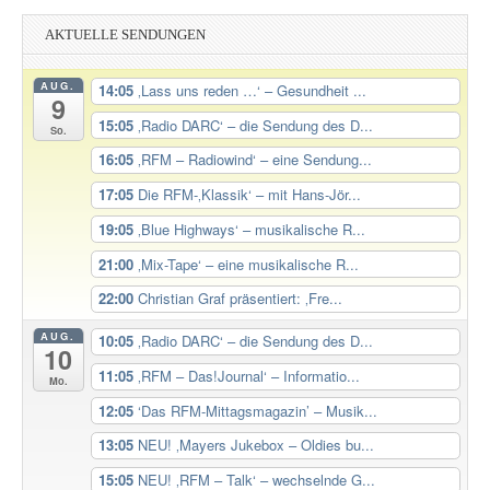
AKTUELLE SENDUNGEN
AUG.
14:05
‚Lass uns reden …‘ – Gesundheit ...
9
15:05
‚Radio DARC‘ – die Sendung des D...
So.
16:05
‚RFM – Radiowind‘ – eine Sendung...
17:05
Die RFM-‚Klassik‘ – mit Hans-Jör...
19:05
‚Blue Highways‘ – musikalische R...
21:00
‚Mix-Tape‘ – eine musikalische R...
22:00
Christian Graf präsentiert: ‚Fre...
AUG.
10:05
‚Radio DARC‘ – die Sendung des D...
10
11:05
‚RFM – Das!Journal‘ – Informatio...
Mo.
12:05
‘Das RFM-Mittagsmagazin’ – Musik...
13:05
NEU! ‚Mayers Jukebox – Oldies bu...
15:05
NEU! ‚RFM – Talk‘ – wechselnde G...