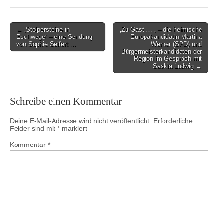
Post
← ‚Stolpersteine in
‚Zu Gast … ‚ – die heimische
Eschwege‘ – eine Sendung
Europakandidatin Martina
navigation
von Sophie Seifert …
Werner (SPD) und
Bürgermeisterkandidaten der
Region im Gespräch mit
Saskia Ludwig →
Schreibe einen Kommentar
Deine E-Mail-Adresse wird nicht veröffentlicht.
Erforderliche
Felder sind mit
*
markiert
Kommentar
*