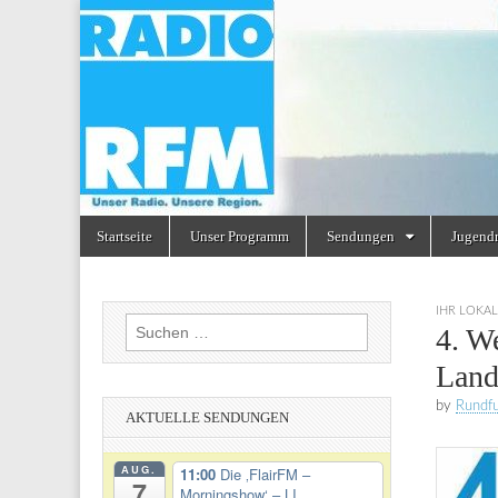
Radio
RFM
Skip
Main
Startseite
Unser Programm
Sendungen
Jugend
to
menu
content
IHR LOKAL
Suchen
4. W
nach:
Land
by
Rundf
AKTUELLE SENDUNGEN
AUG.
11:00
Die ‚FlairFM –
7
Morningshow‘ – LI...