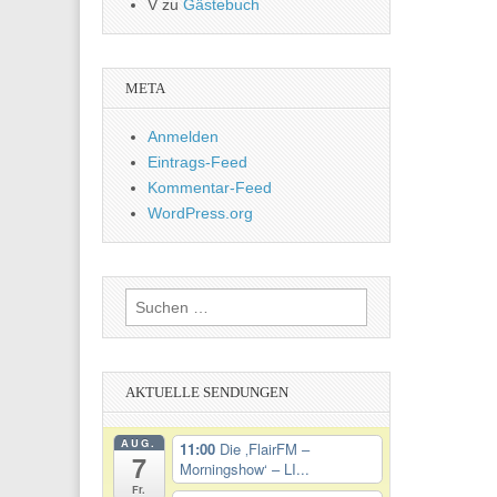
V
zu
Gästebuch
META
Anmelden
Eintrags-Feed
Kommentar-Feed
WordPress.org
Suchen
nach:
AKTUELLE SENDUNGEN
AUG.
11:00
Die ‚FlairFM –
7
Morningshow‘ – LI...
Fr.