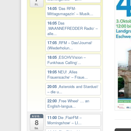
Fr.
14:05
‘Das RFM-
Mittagsmagazin’ – Musik...
16:05
Das
‚WAANNEFREDDER Radio‘ –
alle...
17:05
‚RFM – Das!Journal‘
(Wiederholun...
18:05
‚ESCHVVision –
Funkhaus Calling‘...
19:05
NEU! ‚Alles
Frauensache‘ – Fraue...
20:05
‚Asteroids and Stardust‘
– die u...
22:00
‚Free Wheel‘ … an
English-langua...
AUG.
11:00
Die ‚FlairFM –
8
Morningshow‘ – LI...
Sa.