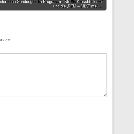
der neue Sendungen im Programm: ‘Steffis Kruschtelkiste‘
und die ‚RFM – MIXTime‘ →
kiert