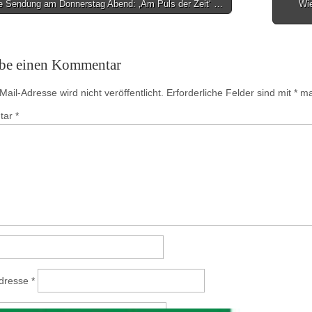
 Sendung am Donnerstag Abend: ‚Am Puls der Zeit‘ …
Wie
on
ibe einen Kommentar
ail-Adresse wird nicht veröffentlicht.
Erforderliche Felder sind mit
*
mar
tar
*
Adresse
*