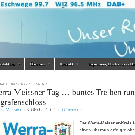
redaktion
Über uns
Kontakt
Impressum, Disclaimer & Da
RADIO IM WERRA-MEISSNER-KREIS.
erra-Meissner-Tag … buntes Treiben ru
grafenschloss
unk Meissner
•
3. Oktober 2014
•
0 Comments
Der Werra-Meissner-Kreis 
einen überaus erfolgreich