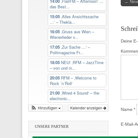
14:00
‚FlairFM – Afternoon‘ …
Post
← Neue
das Best...
navigati
15:05
‚Alles Ansichtssache
…‘ – Thekla...
Schre
16:05
‚Gruss aus Wien –
Wienerlieder v...
Deine E-M
17:05
‚Zur Sache …‘ –
Kommen
Politmagazine Fr...
18:05
NEU! ‚RFM – JazzTime
– von und m...
20:05
RFM – ‚Welcome to
Rock ´n´Roll‘
21:00
‚Wired 4 Sound‘ – the
electronic...
Hinzufügen
Kalender anzeigen
Name
*
E-Mail-
UNSERE PARTNER