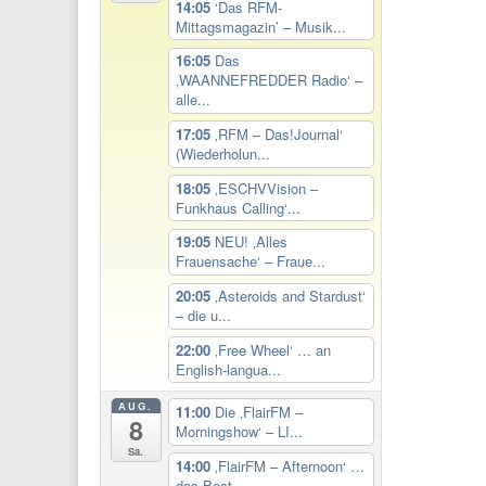
14:05
‘Das RFM-
Mittagsmagazin’ – Musik...
16:05
Das
‚WAANNEFREDDER Radio‘ –
alle...
17:05
‚RFM – Das!Journal‘
(Wiederholun...
18:05
‚ESCHVVision –
Funkhaus Calling‘...
19:05
NEU! ‚Alles
Frauensache‘ – Fraue...
20:05
‚Asteroids and Stardust‘
– die u...
22:00
‚Free Wheel‘ … an
English-langua...
AUG.
11:00
Die ‚FlairFM –
8
Morningshow‘ – LI...
Sa.
14:00
‚FlairFM – Afternoon‘ …
das Best...