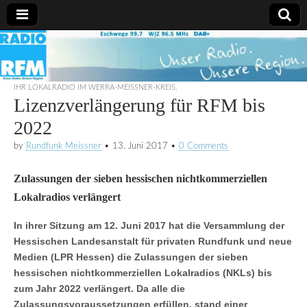
Radio
RFM
IHR LOKALRADIO IM WERRA-MEISSNER-KREIS.
Lizenzverlängerung für RFM bis
2022
by
Rundfunk Meissner
•
13. Juni 2017
•
0 Comments
Zulassungen der sieben hessischen nichtkommerziellen
Lokalradios verlängert
In ihrer Sitzung am 12. Juni 2017 hat die Versammlung der
Hessischen Landesanstalt für privaten Rundfunk und neue
Medien (LPR Hessen) die Zulassungen der sieben
hessischen nichtkommerziellen Lokalradios (NKLs) bis
zum Jahr 2022 verlängert. Da alle die
Zulassungsvoraussetzungen erfüllen, stand einer