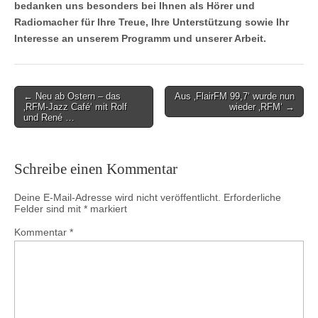
bedanken uns besonders bei Ihnen als Hörer und
Radiomacher für Ihre Treue, Ihre Unterstützung sowie Ihr
Interesse an unserem Programm und unserer Arbeit.
Post
← Neu ab Ostern – das
Aus ‚FlairFM 99,7‘ wurde nun
‚RFM-Jazz Café‘ mit Rolf
wieder ‚RFM‘ →
navigation
und René …
Schreibe einen Kommentar
Deine E-Mail-Adresse wird nicht veröffentlicht.
Erforderliche
Felder sind mit
*
markiert
Kommentar
*