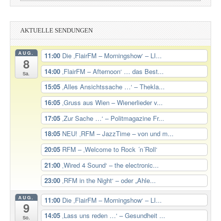
nach:
AKTUELLE SENDUNGEN
AUG.
11:00
Die ‚FlairFM – Morningshow‘ – LI...
8
14:00
‚FlairFM – Afternoon‘ … das Best...
Sa.
15:05
‚Alles Ansichtssache …‘ – Thekla...
16:05
‚Gruss aus Wien – Wienerlieder v...
17:05
‚Zur Sache …‘ – Politmagazine Fr...
18:05
NEU! ‚RFM – JazzTime – von und m...
20:05
RFM – ‚Welcome to Rock ´n´Roll‘
21:00
‚Wired 4 Sound‘ – the electronic...
23:00
‚RFM in the Night‘ – oder „Ahle...
AUG.
11:00
Die ‚FlairFM – Morningshow‘ – LI...
9
14:05
‚Lass uns reden …‘ – Gesundheit ...
So.