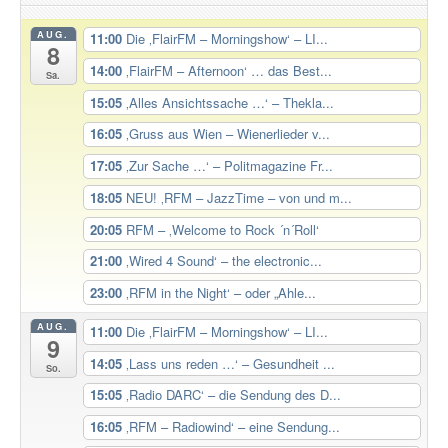
AUG.
11:00
Die ‚FlairFM – Morningshow‘ – LI...
8
14:00
‚FlairFM – Afternoon‘ … das Best...
Sa.
15:05
‚Alles Ansichtssache …‘ – Thekla...
16:05
‚Gruss aus Wien – Wienerlieder v...
17:05
‚Zur Sache …‘ – Politmagazine Fr...
18:05
NEU! ‚RFM – JazzTime – von und m...
20:05
RFM – ‚Welcome to Rock ´n´Roll‘
21:00
‚Wired 4 Sound‘ – the electronic...
23:00
‚RFM in the Night‘ – oder „Ahle...
AUG.
11:00
Die ‚FlairFM – Morningshow‘ – LI...
9
14:05
‚Lass uns reden …‘ – Gesundheit ...
So.
15:05
‚Radio DARC‘ – die Sendung des D...
16:05
‚RFM – Radiowind‘ – eine Sendung...