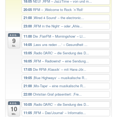
18:05
NEU! ‚RFM – JazzTime – von und m...
20:05
RFM – ‚Welcome to Rock ´n´Roll‘
21:00
‚Wired 4 Sound‘ – the electronic...
23:00
‚RFM in the Night‘ – oder „Ahle...
AUG.
11:00
Die ‚FlairFM – Morningshow‘ – LI...
9
14:05
‚Lass uns reden …‘ – Gesundheit ...
So.
15:05
‚Radio DARC‘ – die Sendung des D...
16:05
‚RFM – Radiowind‘ – eine Sendung...
17:05
Die RFM-‚Klassik‘ – mit Hans-Jör...
19:05
‚Blue Highways‘ – musikalische R...
21:00
‚Mix-Tape‘ – eine musikalische R...
22:00
Christian Graf präsentiert: ‚Fre...
AUG.
10:05
‚Radio DARC‘ – die Sendung des D...
10
11:05
‚RFM – Das!Journal‘ – Informatio...
Mo.