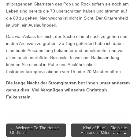
stilprägenden Gitarristen des Pop und Rock sofern sie noch am
Leben sind bereits die 70 überschritten haben und stramm auf
die 80 zu gehen. Nachwuchs ist nicht in Sicht. Der Gitarrenheld
ist wohl ein Auslaufmodell.
Das war Anlass für mich, der Sache einmal nach zu gehen und
in den Archiven zu graben. Zu Tage gefördert habe ich dabei
eine bunte Ansammlung bekannter und unbekannter und vor
allem auch unerhörter Beispiele. In welcher Radiosendung
können Sie einmal in Ruhe und Ausführlichkeit
Instrumentalimprovisationen von 15 oder 20 Minuten hören.
Die lange Nacht der Stromgitarren bot Ihnen unter anderem
genau dies. Viel Vergnügen wünschte Christoph
Falkenstein
.
Post
← ‚Welcome To The House
‚Kind of Blue‘ – Die blaue
Of Blues‘
Phase des Miles Davis →
navigation