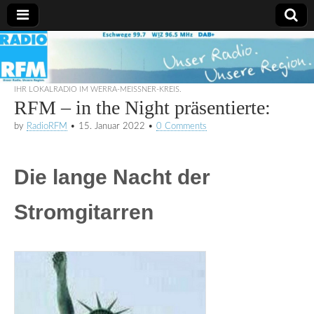
Radio
RFM
IHR LOKALRADIO IM WERRA-MEISSNER-KREIS.
RFM – in the Night präsentierte:
by
RadioRFM
•
15. Januar 2022
•
0 Comments
Die lange Nacht der
Stromgitarren