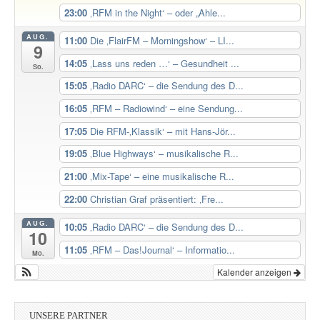
23:00
‚RFM in the Night‘ – oder „Ahle...
AUG.
11:00
Die ‚FlairFM – Morningshow‘ – LI...
9
14:05
‚Lass uns reden …‘ – Gesundheit ...
So.
15:05
‚Radio DARC‘ – die Sendung des D...
16:05
‚RFM – Radiowind‘ – eine Sendung...
17:05
Die RFM-‚Klassik‘ – mit Hans-Jör...
19:05
‚Blue Highways‘ – musikalische R...
21:00
‚Mix-Tape‘ – eine musikalische R...
22:00
Christian Graf präsentiert: ‚Fre...
AUG.
10:05
‚Radio DARC‘ – die Sendung des D...
10
11:05
‚RFM – Das!Journal‘ – Informatio...
Mo.
Kalender anzeigen
UNSERE PARTNER