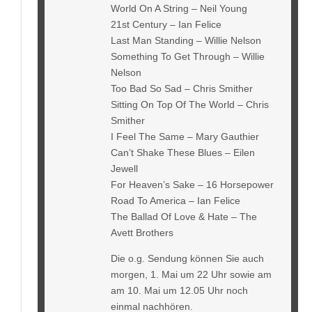
World On A String – Neil Young
21st Century – Ian Felice
Last Man Standing – Willie Nelson
Something To Get Through – Willie
Nelson
Too Bad So Sad – Chris Smither
Sitting On Top Of The World – Chris
Smither
I Feel The Same – Mary Gauthier
Can’t Shake These Blues – Eilen
Jewell
For Heaven’s Sake – 16 Horsepower
Road To America – Ian Felice
The Ballad Of Love & Hate – The
Avett Brothers
Die o.g. Sendung können Sie auch
morgen, 1. Mai um 22 Uhr sowie am
am 10. Mai um 12.05 Uhr noch
einmal nachhören.