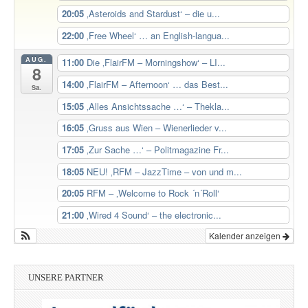
20:05
‚Asteroids and Stardust‘ – die u...
22:00
‚Free Wheel‘ … an English-langua...
AUG.
11:00
Die ‚FlairFM – Morningshow‘ – LI...
8
14:00
‚FlairFM – Afternoon‘ … das Best...
Sa.
15:05
‚Alles Ansichtssache …‘ – Thekla...
16:05
‚Gruss aus Wien – Wienerlieder v...
17:05
‚Zur Sache …‘ – Politmagazine Fr...
18:05
NEU! ‚RFM – JazzTime – von und m...
20:05
RFM – ‚Welcome to Rock ´n´Roll‘
21:00
‚Wired 4 Sound‘ – the electronic...
Kalender anzeigen
UNSERE PARTNER