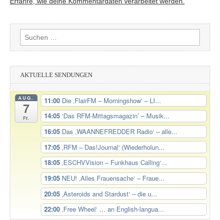
Erfahre, wie deine Kommentardaten verarbeitet werden.
Suchen
nach:
AKTUELLE SENDUNGEN
AUG.
11:00
Die ‚FlairFM – Morningshow‘ – LI...
7
14:05
‘Das RFM-Mittagsmagazin’ – Musik...
Fr.
16:05
Das ‚WAANNEFREDDER Radio‘ – alle...
17:05
‚RFM – Das!Journal‘ (Wiederholun...
18:05
‚ESCHVVision – Funkhaus Calling‘...
19:05
NEU! ‚Alles Frauensache‘ – Fraue...
20:05
‚Asteroids and Stardust‘ – die u...
22:00
‚Free Wheel‘ … an English-langua...