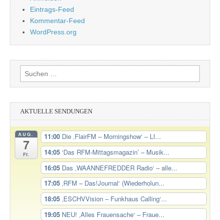
Eintrags-Feed
Kommentar-Feed
WordPress.org
Suchen
nach:
AKTUELLE SENDUNGEN
AUG.
11:00
Die ‚FlairFM – Morningshow‘ – LI...
7
14:05
‘Das RFM-Mittagsmagazin’ – Musik...
Fr.
16:05
Das ‚WAANNEFREDDER Radio‘ – alle...
17:05
‚RFM – Das!Journal‘ (Wiederholun...
18:05
‚ESCHVVision – Funkhaus Calling‘...
19:05
NEU! ‚Alles Frauensache‘ – Fraue...