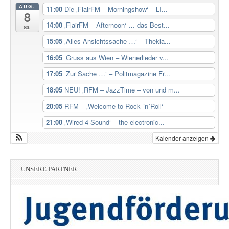
AUG.
11:00
Die ‚FlairFM – Morningshow‘ – LI...
8
14:00
‚FlairFM – Afternoon‘ … das Best...
Sa.
15:05
‚Alles Ansichtssache …‘ – Thekla...
16:05
‚Gruss aus Wien – Wienerlieder v...
17:05
‚Zur Sache …‘ – Politmagazine Fr...
18:05
NEU! ‚RFM – JazzTime – von und m...
20:05
RFM – ‚Welcome to Rock ´n´Roll‘
21:00
‚Wired 4 Sound‘ – the electronic...
Kalender anzeigen
UNSERE PARTNER