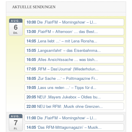
AKTUELLE SENDUNGEN
AUG.
10:00
Die ‚FlairFM – Morningshow‘ – LI...
6
13:00
‚FlairFM – Afternoon‘ … das Best...
Do.
14:05
‚Lena liebt …‘ – mit Lena Ronsha...
15:05
‚Langsamfahrt‘ – das Eisenbahnma...
16:05
‚Alles Ansichtssache … was bish...
17:05
‚RFM – Das!Journal‘ (Wiederholun...
18:05
‚Zur Sache …‘ – Politmagazine Fr...
19:05
‚Lass uns reden …‘ – Tipps für d...
20:05
NEU! ‚Mayers Jukebox – Oldies bu...
22:00
NEU bei RFM: ‚Musik ohne Grenzen...
AUG.
11:00
Die ‚FlairFM – Morningshow‘ – LI...
7
14:05
‘Das RFM-Mittagsmagazin’ – Musik...
Fr.