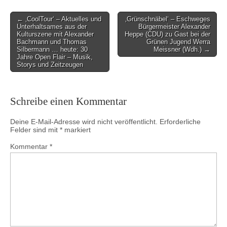
Post
← ‚CoolTour‘ – Aktuelles und
‚Grünschnäbel‘ – Eschweges
Unterhaltsames aus der
Bürgermeister Alexander
navigation
Kulturszene mit Alexander
Heppe (CDU) zu Gast bei der
Bachmann und Thomas
Grünen Jugend Werra
Silbermann … heute: 30
Meissner (Wdh.) →
Jahre Open Flair – Musik,
Storys und Zeitzeugen
Schreibe einen Kommentar
Deine E-Mail-Adresse wird nicht veröffentlicht.
Erforderliche
Felder sind mit
*
markiert
Kommentar
*