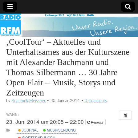
Radio
RFM
‚CoolTour‘ – Aktuelles und
Unterhaltsames aus der Kulturszene
mit Alexander Bachmann und
Thomas Silbermann … 30 Jahre
Open Flair – Musik, Storys und
Zeitzeugen
by
Rundfunk Meissner
•
30. Januar 2014
•
0 Comments
WANN:
23. Juni 2014 um 20:05 – 22:00
Repeats
JOURNAL
MUSIKSENDUNG
WORTSENDUNGEN