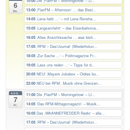
10:00
Die ‚FlairFM – Morningshow‘ – LI...
6
13:00
‚FlairFM – Afternoon‘ … das Best...
Do.
14:05
‚Lena liebt …‘ – mit Lena Ronsha...
15:05
‚Langsamfahrt‘ – das Eisenbahnma...
16:05
‚Alles Ansichtssache … was bish...
17:05
‚RFM – Das!Journal‘ (Wiederholun...
18:05
‚Zur Sache …‘ – Politmagazine Fr...
19:05
‚Lass uns reden …‘ – Tipps für d...
20:05
NEU! ‚Mayers Jukebox – Oldies bu...
22:00
NEU bei RFM: ‚Musik ohne Grenzen...
AUG.
11:00
Die ‚FlairFM – Morningshow‘ – LI...
7
14:05
‘Das RFM-Mittagsmagazin’ – Musik...
Fr.
16:05
Das ‚WAANNEFREDDER Radio‘ – alle...
17:05
‚RFM – Das!Journal‘ (Wiederholun...