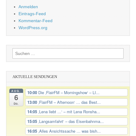
Anmelden
Eintrags-Feed
Kommentar-Feed
WordPress.org
Suchen
nach:
AKTUELLE SENDUNGEN
AUG.
10:00
Die ‚FlairFM – Morningshow‘ – LI...
6
13:00
‚FlairFM – Afternoon‘ … das Best...
Do.
14:05
‚Lena liebt …‘ – mit Lena Ronsha...
15:05
‚Langsamfahrt‘ – das Eisenbahnma...
16:05
‚Alles Ansichtssache … was bish...