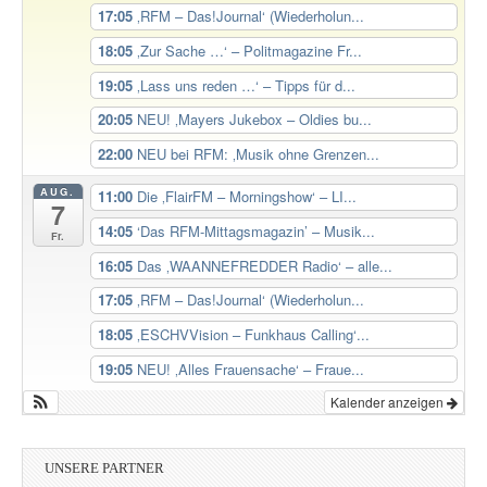
17:05
‚RFM – Das!Journal‘ (Wiederholun...
18:05
‚Zur Sache …‘ – Politmagazine Fr...
19:05
‚Lass uns reden …‘ – Tipps für d...
20:05
NEU! ‚Mayers Jukebox – Oldies bu...
22:00
NEU bei RFM: ‚Musik ohne Grenzen...
AUG.
11:00
Die ‚FlairFM – Morningshow‘ – LI...
7
14:05
‘Das RFM-Mittagsmagazin’ – Musik...
Fr.
16:05
Das ‚WAANNEFREDDER Radio‘ – alle...
17:05
‚RFM – Das!Journal‘ (Wiederholun...
18:05
‚ESCHVVision – Funkhaus Calling‘...
19:05
NEU! ‚Alles Frauensache‘ – Fraue...
Kalender anzeigen
UNSERE PARTNER