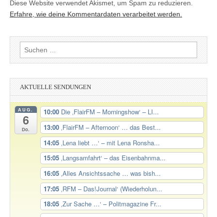
Diese Website verwendet Akismet, um Spam zu reduzieren.
Erfahre, wie deine Kommentardaten verarbeitet werden.
Suchen
nach:
AKTUELLE SENDUNGEN
AUG.
10:00
Die ‚FlairFM – Morningshow‘ – LI...
6
13:00
‚FlairFM – Afternoon‘ … das Best...
Do.
14:05
‚Lena liebt …‘ – mit Lena Ronsha...
15:05
‚Langsamfahrt‘ – das Eisenbahnma...
16:05
‚Alles Ansichtssache … was bish...
17:05
‚RFM – Das!Journal‘ (Wiederholun...
18:05
‚Zur Sache …‘ – Politmagazine Fr...