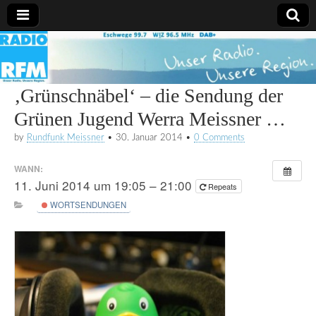
Radio
RFM
‚Grünschnäbel‘ – die Sendung der
Grünen Jugend Werra Meissner …
by
Rundfunk Meissner
•
30. Januar 2014
•
0 Comments
WANN:
11. Juni 2014 um 19:05 – 21:00
Repeats
WORTSENDUNGEN