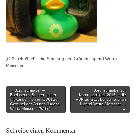
‚Grünschnäbel‘ – die Sendung der ‚Grünen Jugend Werra
Meissner‘ …
Post
← ‚Grünschnäbel‘ –
‚Grünschnäbel zur
Eschweges Bürgermeister
Kommunalwahl 2016‘ – die
navigation
Alexander Heppe (CDU) zu
FDP zu Gast bei der Grünen
Gast bei der Grünen Jugend
Jugend Werra Meissner …
Werra Meissner (Wdh.)
→
Schreibe einen Kommentar