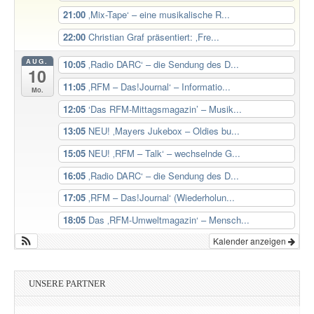
21:00
‚Mix-Tape‘ – eine musikalische R...
22:00
Christian Graf präsentiert: ‚Fre...
AUG.
10:05
‚Radio DARC‘ – die Sendung des D...
10
11:05
‚RFM – Das!Journal‘ – Informatio...
Mo.
12:05
‘Das RFM-Mittagsmagazin’ – Musik...
13:05
NEU! ‚Mayers Jukebox – Oldies bu...
15:05
NEU! ‚RFM – Talk‘ – wechselnde G...
16:05
‚Radio DARC‘ – die Sendung des D...
17:05
‚RFM – Das!Journal‘ (Wiederholun...
18:05
Das ‚RFM-Umweltmagazin‘ – Mensch...
Kalender anzeigen
UNSERE PARTNER