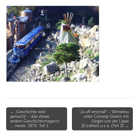
Post
← ‚Geschichte wird
‘Ja uff erstmal!’ – Winnetou
gemacht‘ – das etwas
unter Comedy-Geiern mit
navigation
andere Geschichtsmagazin
Jürgen von der Lippe
… heute: 1970, Teil 1
(Erzähler) u.v.a. (Teil 3) →