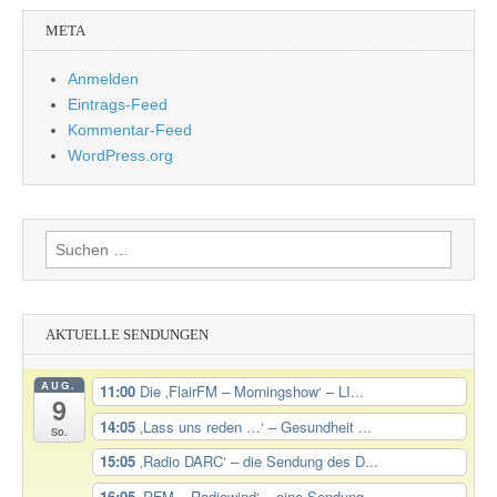
META
Anmelden
Eintrags-Feed
Kommentar-Feed
WordPress.org
Suchen
nach:
AKTUELLE SENDUNGEN
AUG.
11:00
Die ‚FlairFM – Morningshow‘ – LI...
9
14:05
‚Lass uns reden …‘ – Gesundheit ...
So.
15:05
‚Radio DARC‘ – die Sendung des D...
16:05
‚RFM – Radiowind‘ – eine Sendung...