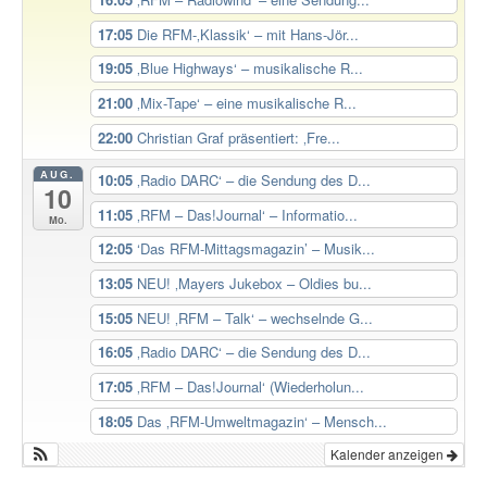
17:05
Die RFM-‚Klassik‘ – mit Hans-Jör...
19:05
‚Blue Highways‘ – musikalische R...
21:00
‚Mix-Tape‘ – eine musikalische R...
22:00
Christian Graf präsentiert: ‚Fre...
AUG.
10:05
‚Radio DARC‘ – die Sendung des D...
10
11:05
‚RFM – Das!Journal‘ – Informatio...
Mo.
12:05
‘Das RFM-Mittagsmagazin’ – Musik...
13:05
NEU! ‚Mayers Jukebox – Oldies bu...
15:05
NEU! ‚RFM – Talk‘ – wechselnde G...
16:05
‚Radio DARC‘ – die Sendung des D...
17:05
‚RFM – Das!Journal‘ (Wiederholun...
18:05
Das ‚RFM-Umweltmagazin‘ – Mensch...
Kalender anzeigen