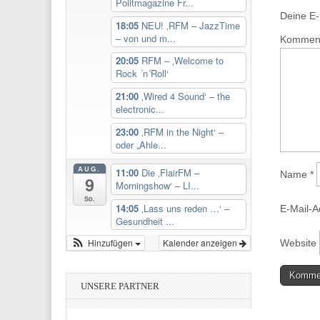
Politmagazine Fr...
Deine E-M
18:05
NEU! ‚RFM – JazzTime
– von und m...
Kommen
20:05
RFM – ‚Welcome to
Rock ´n´Roll‘
21:00
‚Wired 4 Sound‘ – the
electronic...
23:00
‚RFM in the Night‘ –
oder „Ahle...
AUG.
11:00
Die ‚FlairFM –
Name
*
9
Morningshow‘ – LI...
So.
14:05
‚Lass uns reden …‘ –
E-Mail-
Gesundheit ...
Hinzufügen
Kalender anzeigen
Website
UNSERE PARTNER
Diese We