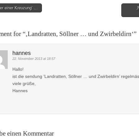
er einer Kreuzung‘ …
‚
on
ent for “
‚Landratten, Söllner … und Zwirbeldirn‘
”
hannes
22. November 2013 at 18:57
Hallo!
ist die sendung ‘Landratten, Söllner … und Zwirbeldirn’ regelmä
viele grüße,
Hannes
ibe einen Kommentar