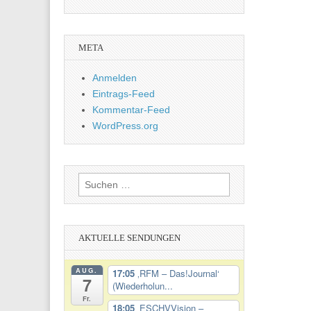
META
Anmelden
Eintrags-Feed
Kommentar-Feed
WordPress.org
Suchen
nach:
AKTUELLE SENDUNGEN
AUG.
17:05
‚RFM – Das!Journal‘
7
(Wiederholun...
Fr.
18:05
‚ESCHVVision –