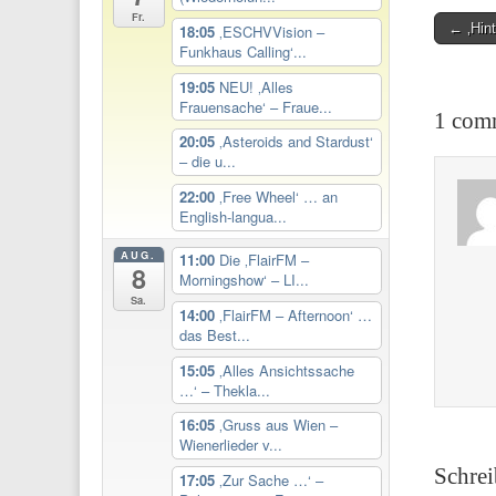
Fr.
Post
← ‚Hint
18:05
‚ESCHVVision –
Funkhaus Calling‘...
navigati
19:05
NEU! ‚Alles
Frauensache‘ – Fraue...
1 comm
20:05
‚Asteroids and Stardust‘
– die u...
22:00
‚Free Wheel‘ … an
English-langua...
AUG.
11:00
Die ‚FlairFM –
8
Morningshow‘ – LI...
Sa.
14:00
‚FlairFM – Afternoon‘ …
das Best...
15:05
‚Alles Ansichtssache
…‘ – Thekla...
16:05
‚Gruss aus Wien –
Wienerlieder v...
Schre
17:05
‚Zur Sache …‘ –