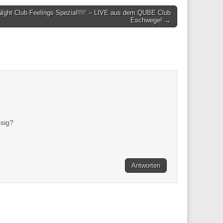
Night Club Feelings Spezial!!!!‘ – LIVE aus dem QUBE Club
Eschwege! →
ssig?
Antworten