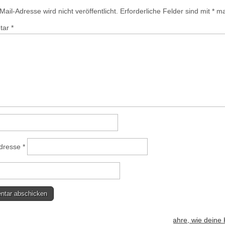
ail-Adresse wird nicht veröffentlicht.
Erforderliche Felder sind mit
*
mar
tar
*
Adresse
*
bsite verwendet Akismet, um Spam zu reduzieren.
Erfahre, wie deine