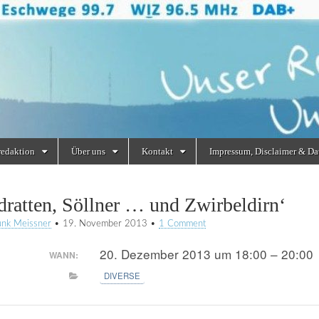
redaktion
Über uns
Kontakt
Impressum, Disclaimer & Da
dratten, Söllner … und Zwirbeldirn‘
unk Meissner
•
19. November 2013
•
1 Comment
20. Dezember 2013 um 18:00 – 20:00
WANN:
DIVERSE