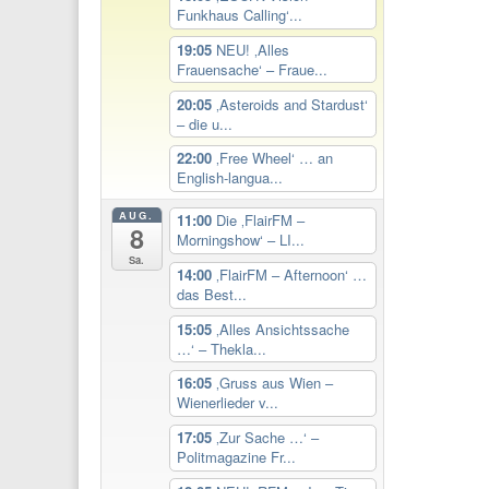
Funkhaus Calling‘...
19:05
NEU! ‚Alles
Frauensache‘ – Fraue...
20:05
‚Asteroids and Stardust‘
– die u...
22:00
‚Free Wheel‘ … an
English-langua...
AUG.
11:00
Die ‚FlairFM –
8
Morningshow‘ – LI...
Sa.
14:00
‚FlairFM – Afternoon‘ …
das Best...
15:05
‚Alles Ansichtssache
…‘ – Thekla...
16:05
‚Gruss aus Wien –
Wienerlieder v...
17:05
‚Zur Sache …‘ –
Politmagazine Fr...