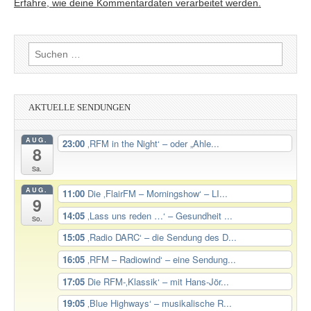
Erfahre, wie deine Kommentardaten verarbeitet werden.
Suchen
nach:
AKTUELLE SENDUNGEN
AUG.
23:00
‚RFM in the Night‘ – oder „Ahle...
8
Sa.
AUG.
11:00
Die ‚FlairFM – Morningshow‘ – LI...
9
14:05
‚Lass uns reden …‘ – Gesundheit ...
So.
15:05
‚Radio DARC‘ – die Sendung des D...
16:05
‚RFM – Radiowind‘ – eine Sendung...
17:05
Die RFM-‚Klassik‘ – mit Hans-Jör...
19:05
‚Blue Highways‘ – musikalische R...