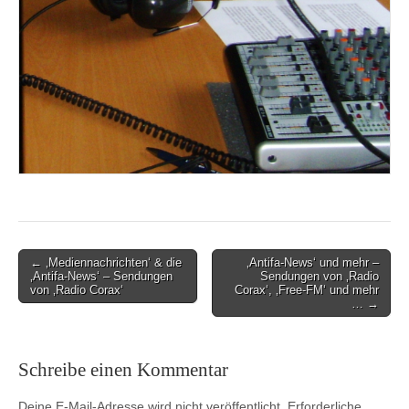
Post
← ‚Mediennachrichten‘ & die
‚Antifa-News‘ und mehr –
‚Antifa-News‘ – Sendungen
Sendungen von ‚Radio
navigation
von ‚Radio Corax‘
Corax‘, ‚Free-FM‘ und mehr
… →
Schreibe einen Kommentar
Deine E-Mail-Adresse wird nicht veröffentlicht.
Erforderliche