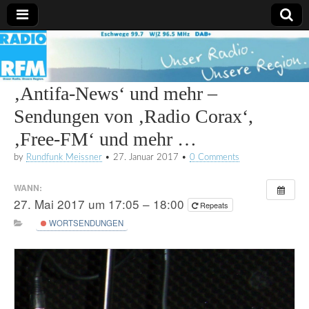
Radio
RFM
‚Antifa-News‘ und mehr –
Sendungen von ‚Radio Corax‘,
‚Free-FM‘ und mehr …
by
Rundfunk Meissner
•
27. Januar 2017
•
0 Comments
WANN:
27. Mai 2017 um 17:05 – 18:00
Repeats
WORTSENDUNGEN