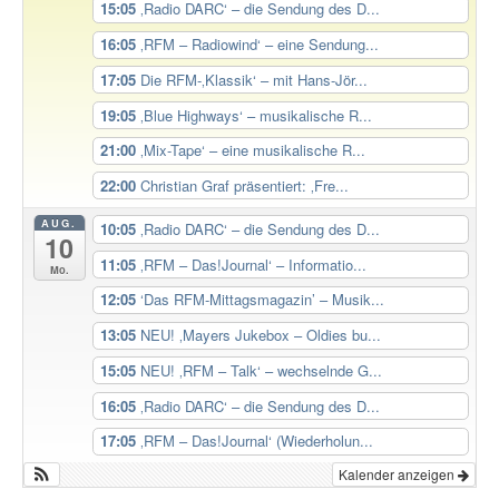
15:05
‚Radio DARC‘ – die Sendung des D...
16:05
‚RFM – Radiowind‘ – eine Sendung...
17:05
Die RFM-‚Klassik‘ – mit Hans-Jör...
19:05
‚Blue Highways‘ – musikalische R...
21:00
‚Mix-Tape‘ – eine musikalische R...
22:00
Christian Graf präsentiert: ‚Fre...
AUG.
10:05
‚Radio DARC‘ – die Sendung des D...
10
11:05
‚RFM – Das!Journal‘ – Informatio...
Mo.
12:05
‘Das RFM-Mittagsmagazin’ – Musik...
13:05
NEU! ‚Mayers Jukebox – Oldies bu...
15:05
NEU! ‚RFM – Talk‘ – wechselnde G...
16:05
‚Radio DARC‘ – die Sendung des D...
17:05
‚RFM – Das!Journal‘ (Wiederholun...
Kalender anzeigen