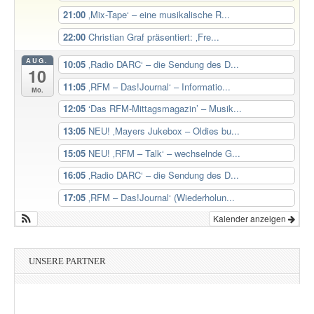
21:00
‚Mix-Tape‘ – eine musikalische R...
22:00
Christian Graf präsentiert: ‚Fre...
AUG.
10:05
‚Radio DARC‘ – die Sendung des D...
10
11:05
‚RFM – Das!Journal‘ – Informatio...
Mo.
12:05
‘Das RFM-Mittagsmagazin’ – Musik...
13:05
NEU! ‚Mayers Jukebox – Oldies bu...
15:05
NEU! ‚RFM – Talk‘ – wechselnde G...
16:05
‚Radio DARC‘ – die Sendung des D...
17:05
‚RFM – Das!Journal‘ (Wiederholun...
Kalender anzeigen
UNSERE PARTNER