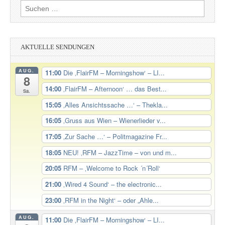
Suchen
nach:
AKTUELLE SENDUNGEN
AUG.
11:00
Die ‚FlairFM – Morningshow‘ – LI...
8
14:00
‚FlairFM – Afternoon‘ … das Best...
Sa.
15:05
‚Alles Ansichtssache …‘ – Thekla...
16:05
‚Gruss aus Wien – Wienerlieder v...
17:05
‚Zur Sache …‘ – Politmagazine Fr...
18:05
NEU! ‚RFM – JazzTime – von und m...
20:05
RFM – ‚Welcome to Rock ´n´Roll‘
21:00
‚Wired 4 Sound‘ – the electronic...
23:00
‚RFM in the Night‘ – oder „Ahle...
AUG.
11:00
Die ‚FlairFM – Morningshow‘ – LI...