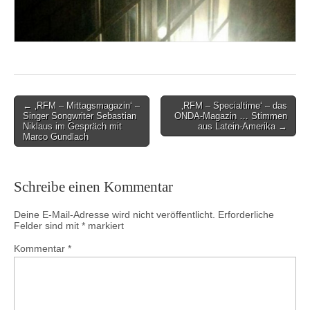
Post
← ‚RFM – Mittagsmagazin‘ –
‚RFM – Specialtime‘ – das
Singer Songwriter Sebastian
ONDA-Magazin … Stimmen
navigation
Niklaus im Gespräch mit
aus Latein-Amerika →
Marco Gundlach
Schreibe einen Kommentar
Deine E-Mail-Adresse wird nicht veröffentlicht.
Erforderliche
Felder sind mit
*
markiert
Kommentar
*