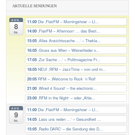
AKTUELLE SENDUNGEN
AUG.
11:00
Die ‚FlairFM – Morningshow‘ – LI...
8
14:00
‚FlairFM – Afternoon‘ … das Best...
Sa.
15:05
‚Alles Ansichtssache …‘ – Thekla...
16:05
‚Gruss aus Wien – Wienerlieder v...
17:05
‚Zur Sache …‘ – Politmagazine Fr...
18:05
NEU! ‚RFM – JazzTime – von und m...
20:05
RFM – ‚Welcome to Rock ´n´Roll‘
21:00
‚Wired 4 Sound‘ – the electronic...
23:00
‚RFM in the Night‘ – oder „Ahle...
AUG.
11:00
Die ‚FlairFM – Morningshow‘ – LI...
9
14:05
‚Lass uns reden …‘ – Gesundheit ...
So.
15:05
‚Radio DARC‘ – die Sendung des D...