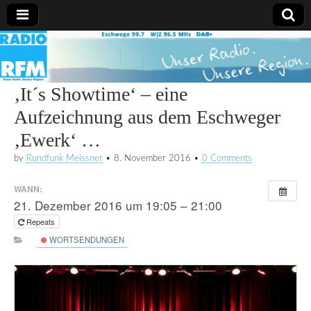
Radio
RFM
‚It´s Showtime‘ – eine
Aufzeichnung aus dem Eschweger
‚Ewerk‘ …
by
Rundfunk Meissner
•
8. November 2016
•
0 Comments
WANN:
21. Dezember 2016 um 19:05 – 21:00
Repeats
WORTSENDUNGEN