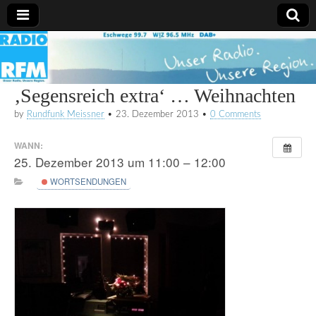
Radio
RFM
‚Segensreich extra‘ … Weihnachten
by
Rundfunk Meissner
•
23. Dezember 2013
•
0 Comments
WANN:
25. Dezember 2013 um 11:00 – 12:00
WORTSENDUNGEN