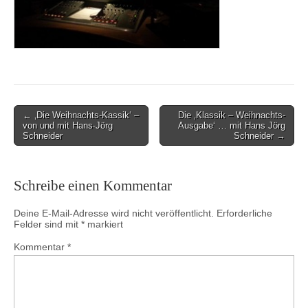
Post
← ‚Die Weihnachts-Kassik‘ –
Die ‚Klassik – Weihnachts-
von und mit Hans-Jörg
Ausgabe‘ … mit Hans Jörg
navigation
Schneider
Schneider →
Schreibe einen Kommentar
Deine E-Mail-Adresse wird nicht veröffentlicht.
Erforderliche
Felder sind mit
*
markiert
Kommentar
*