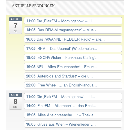
AKTUELLE SENDUNGEN
AUG.
11:00
Die ‚FlairFM – Morningshow‘ – LI...
7
14:05
‘Das RFM-Mittagsmagazin’ – Musik...
Fr.
16:05
Das ‚WAANNEFREDDER Radio‘ – alle...
17:05
‚RFM – Das!Journal‘ (Wiederholun...
18:05
‚ESCHVVision – Funkhaus Calling‘...
19:05
NEU! ‚Alles Frauensache‘ – Fraue...
20:05
‚Asteroids and Stardust‘ – die u...
22:00
‚Free Wheel‘ … an English-langua...
AUG.
11:00
Die ‚FlairFM – Morningshow‘ – LI...
8
14:00
‚FlairFM – Afternoon‘ … das Best...
Sa.
15:05
‚Alles Ansichtssache …‘ – Thekla...
16:05
‚Gruss aus Wien – Wienerlieder v...