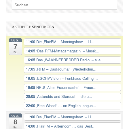
Suchen
nach:
AKTUELLE SENDUNGEN
AUG.
11:00
Die ‚FlairFM – Morningshow‘ – LI...
7
14:05
‘Das RFM-Mittagsmagazin’ – Musik...
Fr.
16:05
Das ‚WAANNEFREDDER Radio‘ – alle...
17:05
‚RFM – Das!Journal‘ (Wiederholun...
18:05
‚ESCHVVision – Funkhaus Calling‘...
19:05
NEU! ‚Alles Frauensache‘ – Fraue...
20:05
‚Asteroids and Stardust‘ – die u...
22:00
‚Free Wheel‘ … an English-langua...
AUG.
11:00
Die ‚FlairFM – Morningshow‘ – LI...
8
14:00
‚FlairFM – Afternoon‘ … das Best...
Sa.