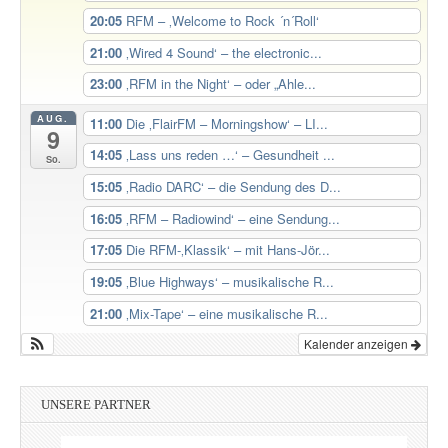
20:05
RFM – ‚Welcome to Rock ´n´Roll‘
21:00
‚Wired 4 Sound‘ – the electronic...
23:00
‚RFM in the Night‘ – oder „Ahle...
AUG.
11:00
Die ‚FlairFM – Morningshow‘ – LI...
9
14:05
‚Lass uns reden …‘ – Gesundheit ...
So.
15:05
‚Radio DARC‘ – die Sendung des D...
16:05
‚RFM – Radiowind‘ – eine Sendung...
17:05
Die RFM-‚Klassik‘ – mit Hans-Jör...
19:05
‚Blue Highways‘ – musikalische R...
21:00
‚Mix-Tape‘ – eine musikalische R...
Kalender anzeigen
UNSERE PARTNER