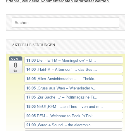
Erfahre, wie deine Kommentardaten verarbeitet werden.
Suchen
nach:
AKTUELLE SENDUNGEN
AUG.
11:00
Die ‚FlairFM – Morningshow‘ – LI...
8
14:00
‚FlairFM – Afternoon‘ … das Best...
Sa.
15:05
‚Alles Ansichtssache …‘ – Thekla...
16:05
‚Gruss aus Wien – Wienerlieder v...
17:05
‚Zur Sache …‘ – Politmagazine Fr...
18:05
NEU! ‚RFM – JazzTime – von und m...
20:05
RFM – ‚Welcome to Rock ´n´Roll‘
21:00
‚Wired 4 Sound‘ – the electronic...