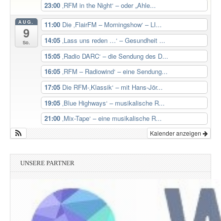
23:00
‚RFM in the Night‘ – oder „Ahle...
AUG.
11:00
Die ‚FlairFM – Morningshow‘ – LI...
9
14:05
‚Lass uns reden …‘ – Gesundheit ...
So.
15:05
‚Radio DARC‘ – die Sendung des D...
16:05
‚RFM – Radiowind‘ – eine Sendung...
17:05
Die RFM-‚Klassik‘ – mit Hans-Jör...
19:05
‚Blue Highways‘ – musikalische R...
21:00
‚Mix-Tape‘ – eine musikalische R...
Kalender anzeigen
UNSERE PARTNER