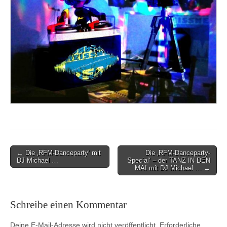
Post
← Die ‚RFM-Danceparty‘ mit
Die ‚RFM-Danceparty-
DJ Michael …
Special‘ – der TANZ IN DEN
navigation
MAI mit DJ Michael … →
Schreibe einen Kommentar
Deine E-Mail-Adresse wird nicht veröffentlicht.
Erforderliche