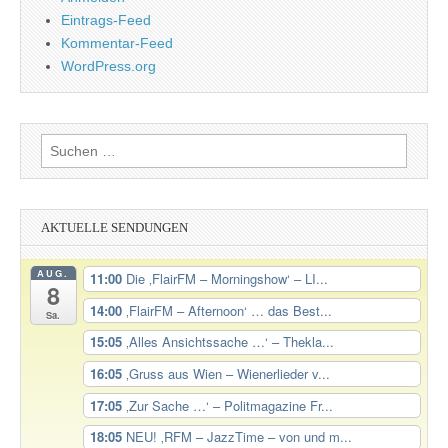
Eintrags-Feed
Kommentar-Feed
WordPress.org
Suchen
nach:
AKTUELLE SENDUNGEN
AUG.
11:00
Die ‚FlairFM – Morningshow‘ – LI...
8
14:00
‚FlairFM – Afternoon‘ … das Best...
Sa.
15:05
‚Alles Ansichtssache …‘ – Thekla...
16:05
‚Gruss aus Wien – Wienerlieder v...
17:05
‚Zur Sache …‘ – Politmagazine Fr...
18:05
NEU! ‚RFM – JazzTime – von und m...