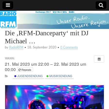
Radio
RFM
Die ‚RFM-Danceparty‘ mit DJ
Michael …
by
RadioRFM
•
18. September 2020
•
0 Comments
WANN:
21. Mai 2023 um 22:00 – 22. Mai 2023 um
00:00
Repeats
JUGENDSENDUNG
MUSIKSENDUNG