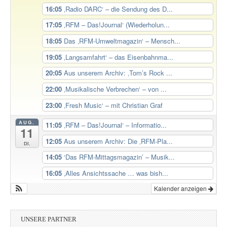
16:05
‚Radio DARC‘ – die Sendung des D...
17:05
‚RFM – Das!Journal‘ (Wiederholun...
18:05
Das ‚RFM-Umweltmagazin‘ – Mensch...
19:05
‚Langsamfahrt‘ – das Eisenbahnma...
20:05
Aus unserem Archiv: ‚Tom’s Rock ...
22:00
‚Musikalische Verbrechen‘ – von ...
23:00
‚Fresh Music‘ – mit Christian Graf
AUG.
11:05
‚RFM – Das!Journal‘ – Informatio...
11
12:05
Aus unserem Archiv: Die ‚RFM-Pla...
Di.
14:05
‘Das RFM-Mittagsmagazin’ – Musik...
16:05
‚Alles Ansichtssache … was bish...
Kalender anzeigen
UNSERE PARTNER