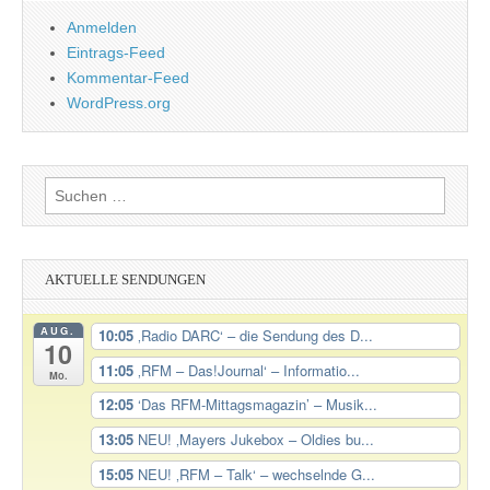
Anmelden
Eintrags-Feed
Kommentar-Feed
WordPress.org
Suchen
nach:
AKTUELLE SENDUNGEN
AUG.
10:05
‚Radio DARC‘ – die Sendung des D...
10
11:05
‚RFM – Das!Journal‘ – Informatio...
Mo.
12:05
‘Das RFM-Mittagsmagazin’ – Musik...
13:05
NEU! ‚Mayers Jukebox – Oldies bu...
15:05
NEU! ‚RFM – Talk‘ – wechselnde G...