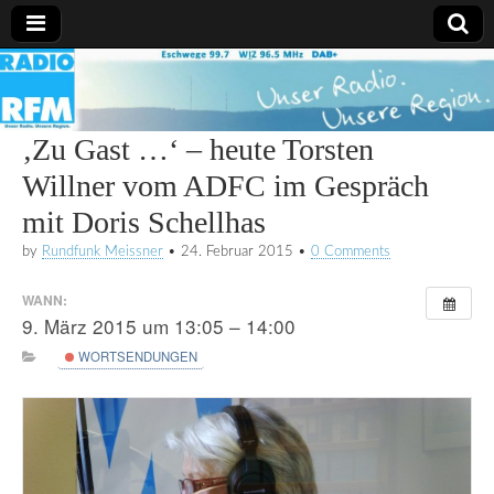
Radio
RFM
‚Zu Gast …‘ – heute Torsten
Willner vom ADFC im Gespräch
mit Doris Schellhas
by
Rundfunk Meissner
•
24. Februar 2015
•
0 Comments
WANN:
9. März 2015 um 13:05 – 14:00
WORTSENDUNGEN