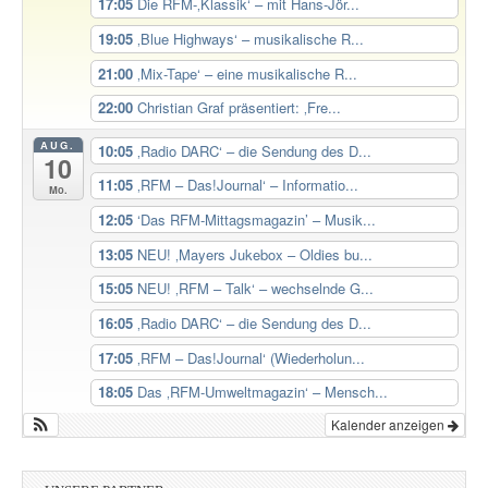
17:05
Die RFM-‚Klassik‘ – mit Hans-Jör...
19:05
‚Blue Highways‘ – musikalische R...
21:00
‚Mix-Tape‘ – eine musikalische R...
22:00
Christian Graf präsentiert: ‚Fre...
AUG.
10:05
‚Radio DARC‘ – die Sendung des D...
10
11:05
‚RFM – Das!Journal‘ – Informatio...
Mo.
12:05
‘Das RFM-Mittagsmagazin’ – Musik...
13:05
NEU! ‚Mayers Jukebox – Oldies bu...
15:05
NEU! ‚RFM – Talk‘ – wechselnde G...
16:05
‚Radio DARC‘ – die Sendung des D...
17:05
‚RFM – Das!Journal‘ (Wiederholun...
18:05
Das ‚RFM-Umweltmagazin‘ – Mensch...
Kalender anzeigen