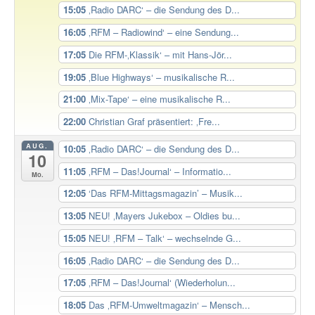
15:05
‚Radio DARC‘ – die Sendung des D...
16:05
‚RFM – Radiowind‘ – eine Sendung...
17:05
Die RFM-‚Klassik‘ – mit Hans-Jör...
19:05
‚Blue Highways‘ – musikalische R...
21:00
‚Mix-Tape‘ – eine musikalische R...
22:00
Christian Graf präsentiert: ‚Fre...
AUG.
10:05
‚Radio DARC‘ – die Sendung des D...
10
11:05
‚RFM – Das!Journal‘ – Informatio...
Mo.
12:05
‘Das RFM-Mittagsmagazin’ – Musik...
13:05
NEU! ‚Mayers Jukebox – Oldies bu...
15:05
NEU! ‚RFM – Talk‘ – wechselnde G...
16:05
‚Radio DARC‘ – die Sendung des D...
17:05
‚RFM – Das!Journal‘ (Wiederholun...
18:05
Das ‚RFM-Umweltmagazin‘ – Mensch...