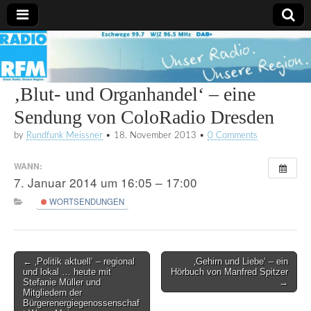
Radio
RFM
‚Blut- und Organhandel‘ – eine
Sendung von ColoRadio Dresden
by
Rundfunk Meissner
•
18. November 2013
•
0 Comments
WANN:
7. Januar 2014 um 16:05 – 17:00
WORTSENDUNGEN
Post
← ‚Politik aktuell‘ – regional
‚Gehirn und Liebe‘ – ein
und lokal … heute mit
Hörbuch von Manfred Spitzer
navigation
Stefanie Müller und
→
Mitgliedern der
Bürgerenergiegenossenschaf