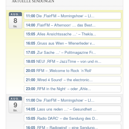
AKTUELLE SENDUNGEN
AUG.
11:00
Die ‚FlairFM – Morningshow‘ – LI...
8
14:00
‚FlairFM – Afternoon‘ … das Best...
Sa.
15:05
‚Alles Ansichtssache …‘ – Thekla...
16:05
‚Gruss aus Wien – Wienerlieder v...
17:05
‚Zur Sache …‘ – Politmagazine Fr...
18:05
NEU! ‚RFM – JazzTime – von und m...
20:05
RFM – ‚Welcome to Rock ´n´Roll‘
21:00
‚Wired 4 Sound‘ – the electronic...
23:00
‚RFM in the Night‘ – oder „Ahle...
AUG.
11:00
Die ‚FlairFM – Morningshow‘ – LI...
9
14:05
‚Lass uns reden …‘ – Gesundheit ...
So.
15:05
‚Radio DARC‘ – die Sendung des D...
16:05
‚RFM – Radiowind‘ – eine Sendung...