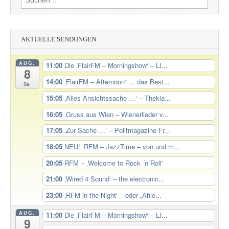
nach:
AKTUELLE SENDUNGEN
AUG.
11:00
Die ‚FlairFM – Morningshow‘ – LI...
8
14:00
‚FlairFM – Afternoon‘ … das Best...
Sa.
15:05
‚Alles Ansichtssache …‘ – Thekla...
16:05
‚Gruss aus Wien – Wienerlieder v...
17:05
‚Zur Sache …‘ – Politmagazine Fr...
18:05
NEU! ‚RFM – JazzTime – von und m...
20:05
RFM – ‚Welcome to Rock ´n´Roll‘
21:00
‚Wired 4 Sound‘ – the electronic...
23:00
‚RFM in the Night‘ – oder „Ahle...
AUG.
11:00
Die ‚FlairFM – Morningshow‘ – LI...
9