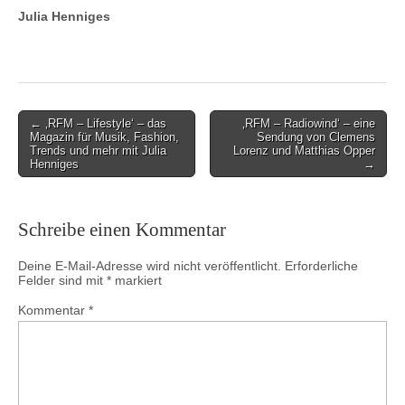
Julia Henniges
Post
← ‚RFM – Lifestyle‘ – das
‚RFM – Radiowind‘ – eine
Magazin für Musik, Fashion,
Sendung von Clemens
navigation
Trends und mehr mit Julia
Lorenz und Matthias Opper
Henniges
→
Schreibe einen Kommentar
Deine E-Mail-Adresse wird nicht veröffentlicht.
Erforderliche
Felder sind mit
*
markiert
Kommentar
*