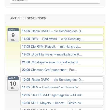
nach:
AKTUELLE SENDUNGEN
AUG.
15:05
‚Radio DARC‘ – die Sendung des D...
9
16:05
‚RFM – Radiowind‘ – eine Sendung...
So.
17:05
Die RFM-‚Klassik‘ – mit Hans-Jör...
19:05
‚Blue Highways‘ – musikalische R...
21:00
‚Mix-Tape‘ – eine musikalische R...
22:00
Christian Graf präsentiert: ‚Fre...
AUG.
10:05
‚Radio DARC‘ – die Sendung des D...
10
11:05
‚RFM – Das!Journal‘ – Informatio...
Mo.
12:05
‘Das RFM-Mittagsmagazin’ – Musik...
13:05
NEU! ‚Mayers Jukebox – Oldies bu...