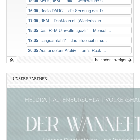
15:05
NEU! ‚RFM – Talk‘ – wechselnde G...
16:05
‚Radio DARC‘ – die Sendung des D...
17:05
‚RFM – Das!Journal‘ (Wiederholun...
18:05
Das ‚RFM-Umweltmagazin‘ – Mensch...
19:05
‚Langsamfahrt‘ – das Eisenbahnma...
20:05
Aus unserem Archiv: ‚Tom’s Rock ...
Kalender anzeigen
UNSERE PARTNER