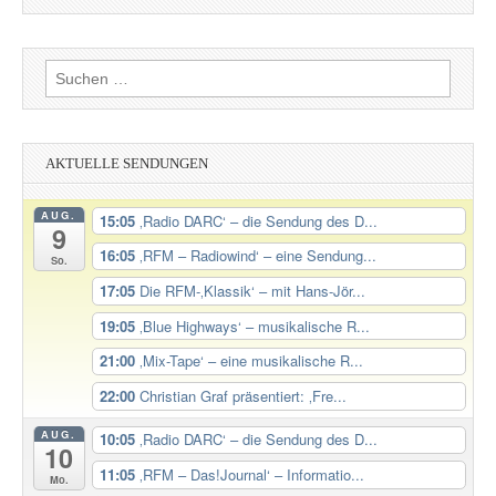
Suchen
nach:
AKTUELLE SENDUNGEN
AUG.
15:05
‚Radio DARC‘ – die Sendung des D...
9
16:05
‚RFM – Radiowind‘ – eine Sendung...
So.
17:05
Die RFM-‚Klassik‘ – mit Hans-Jör...
19:05
‚Blue Highways‘ – musikalische R...
21:00
‚Mix-Tape‘ – eine musikalische R...
22:00
Christian Graf präsentiert: ‚Fre...
AUG.
10:05
‚Radio DARC‘ – die Sendung des D...
10
11:05
‚RFM – Das!Journal‘ – Informatio...
Mo.