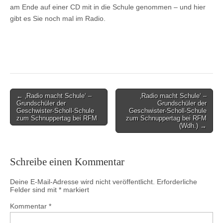
am Ende auf einer CD mit in die Schule genommen – und hier
gibt es Sie noch mal im Radio.
Post
← ‚Radio macht Schule‘ –
‚Radio macht Schule‘ –
Grundschüler der
Grundschüler der
navigation
Geschwister-Scholl-Schule
Geschwister-Scholl-Schule
zum Schnuppertag bei RFM
zum Schnuppertag bei RFM
(Wdh.) →
Schreibe einen Kommentar
Deine E-Mail-Adresse wird nicht veröffentlicht.
Erforderliche
Felder sind mit
*
markiert
Kommentar
*