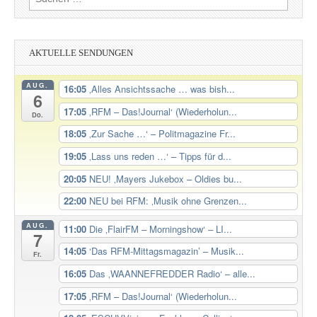
nach:
AKTUELLE SENDUNGEN
AUG.
16:05
‚Alles Ansichtssache … was bish...
6
17:05
‚RFM – Das!Journal‘ (Wiederholun...
Do.
18:05
‚Zur Sache …‘ – Politmagazine Fr...
19:05
‚Lass uns reden …‘ – Tipps für d...
20:05
NEU! ‚Mayers Jukebox – Oldies bu...
22:00
NEU bei RFM: ‚Musik ohne Grenzen...
AUG.
11:00
Die ‚FlairFM – Morningshow‘ – LI...
7
14:05
‘Das RFM-Mittagsmagazin’ – Musik...
Fr.
16:05
Das ‚WAANNEFREDDER Radio‘ – alle...
17:05
‚RFM – Das!Journal‘ (Wiederholun...