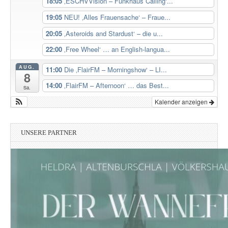
18:05
‚ESCHVVision – Funkhaus Calling‘...
19:05
NEU! ‚Alles Frauensache‘ – Fraue...
20:05
‚Asteroids and Stardust‘ – die u...
22:00
‚Free Wheel‘ … an English-langua...
AUG.
11:00
Die ‚FlairFM – Morningshow‘ – LI...
8
14:00
‚FlairFM – Afternoon‘ … das Best...
Sa.
Kalender anzeigen
UNSERE PARTNER