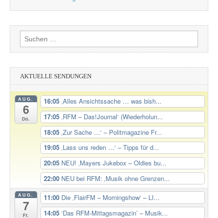
Suchen
nach:
AKTUELLE SENDUNGEN
AUG.
16:05
‚Alles Ansichtssache … was bish...
6
17:05
‚RFM – Das!Journal‘ (Wiederholun...
Do.
18:05
‚Zur Sache …‘ – Politmagazine Fr...
19:05
‚Lass uns reden …‘ – Tipps für d...
20:05
NEU! ‚Mayers Jukebox – Oldies bu...
22:00
NEU bei RFM: ‚Musik ohne Grenzen...
AUG.
11:00
Die ‚FlairFM – Morningshow‘ – LI...
7
14:05
‘Das RFM-Mittagsmagazin’ – Musik...
Fr.