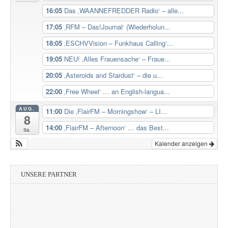
16:05
Das ‚WAANNEFREDDER Radio‘ – alle...
17:05
‚RFM – Das!Journal‘ (Wiederholun...
18:05
‚ESCHVVision – Funkhaus Calling‘...
19:05
NEU! ‚Alles Frauensache‘ – Fraue...
20:05
‚Asteroids and Stardust‘ – die u...
22:00
‚Free Wheel‘ … an English-langua...
AUG.
11:00
Die ‚FlairFM – Morningshow‘ – LI...
8
14:00
‚FlairFM – Afternoon‘ … das Best...
Sa.
Kalender anzeigen
UNSERE PARTNER