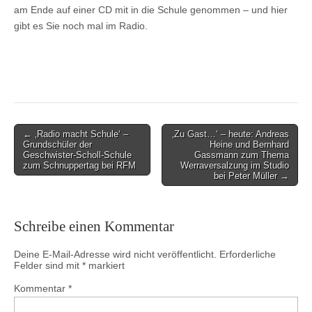
am Ende auf einer CD mit in die Schule genommen – und hier
gibt es Sie noch mal im Radio.
Post
← ‚Radio macht Schule‘ –
‚Zu Gast…‘ – heute: Andreas
Grundschüler der
Heine und Bernhard
navigation
Geschwister-Scholl-Schule
Gassmann zum Thema
zum Schnuppertag bei RFM
Werraversalzung im Studio
bei Peter Müller →
Schreibe einen Kommentar
Deine E-Mail-Adresse wird nicht veröffentlicht.
Erforderliche
Felder sind mit
*
markiert
Kommentar
*