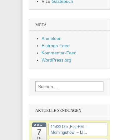
V
zu
Gästebuch
META
Anmelden
Eintrags-Feed
Kommentar-Feed
WordPress.org
Suchen
nach:
AKTUELLE SENDUNGEN
AUG.
11:00
Die ‚FlairFM –
7
Morningshow‘ – LI...
Fr.