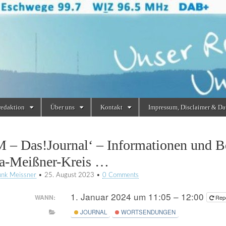
redaktion
Über uns
Kontakt
Impressum, Disclaimer & Da
 – Das!Journal‘ – Informationen und Be
a-Meißner-Kreis …
unk Meissner
•
25. August 2023
•
0 Comments
1. Januar 2024 um 11:05 – 12:00
WANN:
Rep
JOURNAL
WORTSENDUNGEN