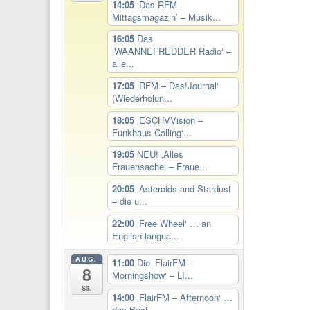
14:05
‘Das RFM-
Mittagsmagazin’ – Musik...
16:05
Das
‚WAANNEFREDDER Radio‘ –
alle...
17:05
‚RFM – Das!Journal‘
(Wiederholun...
18:05
‚ESCHVVision –
Funkhaus Calling‘...
19:05
NEU! ‚Alles
Frauensache‘ – Fraue...
20:05
‚Asteroids and Stardust‘
– die u...
22:00
‚Free Wheel‘ … an
English-langua...
AUG.
11:00
Die ‚FlairFM –
8
Morningshow‘ – LI...
Sa.
14:00
‚FlairFM – Afternoon‘ …
das Best...