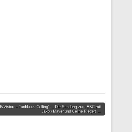
VVision – Funkhaus Calling‘ … Die Sendung zum ESC mit
Jakob Mayer und Celine Riegert →