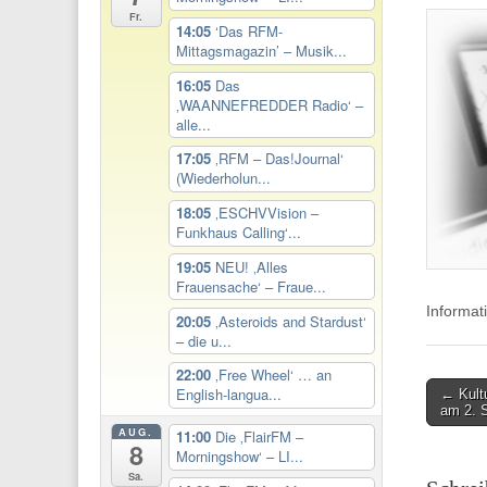
Fr.
14:05
‘Das RFM-
Mittagsmagazin’ – Musik...
16:05
Das
‚WAANNEFREDDER Radio‘ –
alle...
17:05
‚RFM – Das!Journal‘
(Wiederholun...
18:05
‚ESCHVVision –
Funkhaus Calling‘...
19:05
NEU! ‚Alles
Frauensache‘ – Fraue...
Informat
20:05
‚Asteroids and Stardust‘
– die u...
22:00
‚Free Wheel‘ … an
Post
English-langua...
← Kult
am 2. 
navigati
AUG.
11:00
Die ‚FlairFM –
8
Morningshow‘ – LI...
Sa.