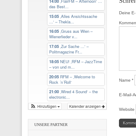
Schre
14:00
‚FlairFM – Afternoon‘ …
das Best...
Deine E-M
15:05
‚Alles Ansichtssache
…‘ – Thekla...
Kommen
16:05
‚Gruss aus Wien –
Wienerlieder v...
17:05
‚Zur Sache …‘ –
Politmagazine Fr...
18:05
NEU! ‚RFM – JazzTime
– von und m...
20:05
RFM – ‚Welcome to
Name
*
Rock ´n´Roll‘
21:00
‚Wired 4 Sound‘ – the
E-Mail-
electronic...
Hinzufügen
Kalender anzeigen
Website
UNSERE PARTNER