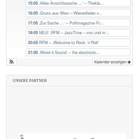
15:05
‚Alles Ansichtssache …‘ – Thekla...
16:05
‚Gruss aus Wien – Wienerlieder v...
17:05
‚Zur Sache …‘ – Politmagazine Fr...
18:05
NEU! ‚RFM – JazzTime – von und m...
20:05
RFM – ‚Welcome to Rock ´n´Roll‘
21:00
‚Wired 4 Sound‘ – the electronic...
Kalender anzeigen
UNSERE PARTNER