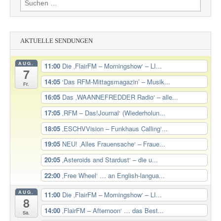
nach:
AKTUELLE SENDUNGEN
AUG.
11:00
Die ‚FlairFM – Morningshow‘ – LI...
7
14:05
‘Das RFM-Mittagsmagazin’ – Musik...
Fr.
16:05
Das ‚WAANNEFREDDER Radio‘ – alle...
17:05
‚RFM – Das!Journal‘ (Wiederholun...
18:05
‚ESCHVVision – Funkhaus Calling‘...
19:05
NEU! ‚Alles Frauensache‘ – Fraue...
20:05
‚Asteroids and Stardust‘ – die u...
22:00
‚Free Wheel‘ … an English-langua...
AUG.
11:00
Die ‚FlairFM – Morningshow‘ – LI...
8
14:00
‚FlairFM – Afternoon‘ … das Best...
Sa.