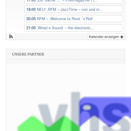
18:05
NEU! ‚RFM – JazzTime – von und m...
20:05
RFM – ‚Welcome to Rock ´n´Roll‘
21:00
‚Wired 4 Sound‘ – the electronic...
Kalender anzeigen
UNSERE PARTNER