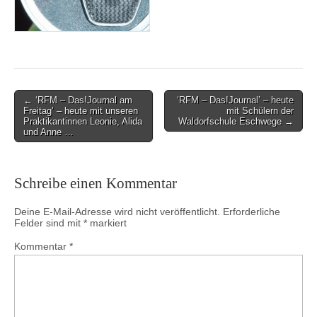
Post
← ‘RFM – Das!Journal am
‘RFM – Das!Journal’ – heute
Freitag’ – heute mit unseren
mit Schülern der
navigation
Praktikantinnen Leonie, Alida
Waldorfschule Eschwege →
und Anne …
Schreibe einen Kommentar
Deine E-Mail-Adresse wird nicht veröffentlicht.
Erforderliche
Felder sind mit
*
markiert
Kommentar
*