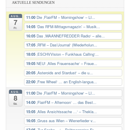
AKTUELLE SENDUNGEN
AUG.
11:00
Die ‚FlairFM – Morningshow‘ – LI...
7
14:05
‘Das RFM-Mittagsmagazin’ – Musik...
Fr.
16:05
Das ‚WAANNEFREDDER Radio‘ – alle...
17:05
‚RFM – Das!Journal‘ (Wiederholun...
18:05
‚ESCHVVision – Funkhaus Calling‘...
19:05
NEU! ‚Alles Frauensache‘ – Fraue...
20:05
‚Asteroids and Stardust‘ – die u...
22:00
‚Free Wheel‘ … an English-langua...
AUG.
11:00
Die ‚FlairFM – Morningshow‘ – LI...
8
14:00
‚FlairFM – Afternoon‘ … das Best...
Sa.
15:05
‚Alles Ansichtssache …‘ – Thekla...
16:05
‚Gruss aus Wien – Wienerlieder v...
17:05
‚Zur Sache …‘ – Politmagazine Fr...