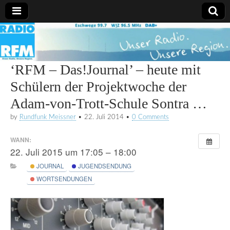
Radio
RFM
‘RFM – Das!Journal’ – heute mit
Schülern der Projektwoche der
Adam-von-Trott-Schule Sontra …
by
Rundfunk Meissner
•
22. Juli 2014
•
0 Comments
WANN:
22. Juli 2015 um 17:05 – 18:00
JOURNAL
JUGENDSENDUNG
WORTSENDUNGEN