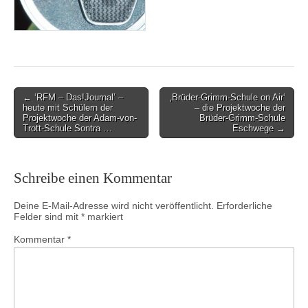
Post
← ‘RFM – Das!Journal’ –
‚Brüder-Grimm-Schule on Air‘
heute mit Schülern der
– die Projektwoche der
navigation
Projektwoche der Adam-von-
Brüder-Grimm-Schule
Trott-Schule Sontra …
Eschwege →
Schreibe einen Kommentar
Deine E-Mail-Adresse wird nicht veröffentlicht.
Erforderliche
Felder sind mit
*
markiert
Kommentar
*