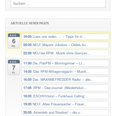
Suchen
nach:
AKTUELLE SENDUNGEN
AUG.
19:05
‚Lass uns reden …‘ – Tipps für d...
6
20:05
NEU! ‚Mayers Jukebox – Oldies bu...
Do.
22:00
NEU bei RFM: ‚Musik ohne Grenzen...
AUG.
11:00
Die ‚FlairFM – Morningshow‘ – LI...
7
14:05
‘Das RFM-Mittagsmagazin’ – Musik...
Fr.
16:05
Das ‚WAANNEFREDDER Radio‘ – alle...
17:05
‚RFM – Das!Journal‘ (Wiederholun...
18:05
‚ESCHVVision – Funkhaus Calling‘...
19:05
NEU! ‚Alles Frauensache‘ – Fraue...
20:05
‚Asteroids and Stardust‘ – die u...