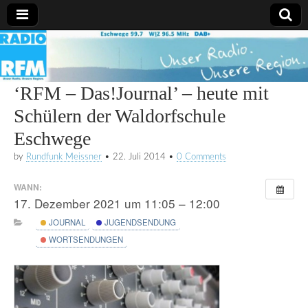
Radio
RFM
‘RFM – Das!Journal’ – heute mit
Schülern der Waldorfschule
Eschwege
by
Rundfunk Meissner
•
22. Juli 2014
•
0 Comments
WANN:
17. Dezember 2021 um 11:05 – 12:00
JOURNAL
JUGENDSENDUNG
WORTSENDUNGEN