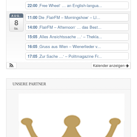
22:00
‚Free Wheel‘ … an English-langua...
AUG.
11:00
Die ‚FlairFM – Morningshow‘ – LI...
8
14:00
‚FlairFM – Afternoon‘ … das Best...
Sa.
15:05
‚Alles Ansichtssache …‘ – Thekla...
16:05
‚Gruss aus Wien – Wienerlieder v...
17:05
‚Zur Sache …‘ – Politmagazine Fr...
Kalender anzeigen
UNSERE PARTNER