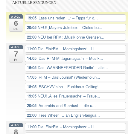
AKTUELLE SENDUNGEN
AUG.
19:05
‚Lass uns reden …‘ – Tipps für d...
6
20:05
NEU! ‚Mayers Jukebox – Oldies bu...
Do.
22:00
NEU bei RFM: ‚Musik ohne Grenzen...
AUG.
11:00
Die ‚FlairFM – Morningshow‘ – LI...
7
14:05
‘Das RFM-Mittagsmagazin’ – Musik...
Fr.
16:05
Das ‚WAANNEFREDDER Radio‘ – alle...
17:05
‚RFM – Das!Journal‘ (Wiederholun...
18:05
‚ESCHVVision – Funkhaus Calling‘...
19:05
NEU! ‚Alles Frauensache‘ – Fraue...
20:05
‚Asteroids and Stardust‘ – die u...
22:00
‚Free Wheel‘ … an English-langua...
AUG.
11:00
Die ‚FlairFM – Morningshow‘ – LI...
8