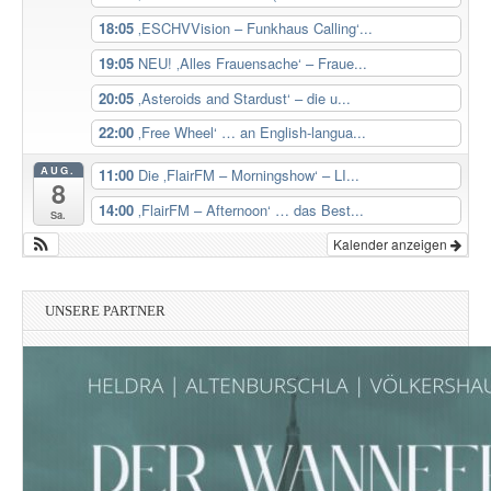
18:05
‚ESCHVVision – Funkhaus Calling‘...
19:05
NEU! ‚Alles Frauensache‘ – Fraue...
20:05
‚Asteroids and Stardust‘ – die u...
22:00
‚Free Wheel‘ … an English-langua...
AUG.
11:00
Die ‚FlairFM – Morningshow‘ – LI...
8
14:00
‚FlairFM – Afternoon‘ … das Best...
Sa.
Kalender anzeigen
UNSERE PARTNER