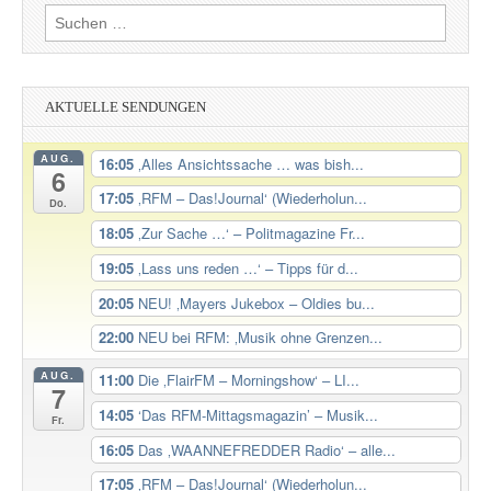
Suchen
nach:
AKTUELLE SENDUNGEN
AUG.
16:05
‚Alles Ansichtssache … was bish...
6
17:05
‚RFM – Das!Journal‘ (Wiederholun...
Do.
18:05
‚Zur Sache …‘ – Politmagazine Fr...
19:05
‚Lass uns reden …‘ – Tipps für d...
20:05
NEU! ‚Mayers Jukebox – Oldies bu...
22:00
NEU bei RFM: ‚Musik ohne Grenzen...
AUG.
11:00
Die ‚FlairFM – Morningshow‘ – LI...
7
14:05
‘Das RFM-Mittagsmagazin’ – Musik...
Fr.
16:05
Das ‚WAANNEFREDDER Radio‘ – alle...
17:05
‚RFM – Das!Journal‘ (Wiederholun...