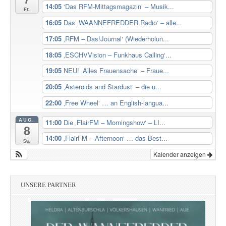
14:05
‘Das RFM-Mittagsmagazin’ – Musik...
Fr.
16:05
Das ‚WAANNEFREDDER Radio‘ – alle...
17:05
‚RFM – Das!Journal‘ (Wiederholun...
18:05
‚ESCHVVision – Funkhaus Calling‘...
19:05
NEU! ‚Alles Frauensache‘ – Fraue...
20:05
‚Asteroids and Stardust‘ – die u...
22:00
‚Free Wheel‘ … an English-langua...
AUG.
11:00
Die ‚FlairFM – Morningshow‘ – LI...
8
14:00
‚FlairFM – Afternoon‘ … das Best...
Sa.
Kalender anzeigen
UNSERE PARTNER