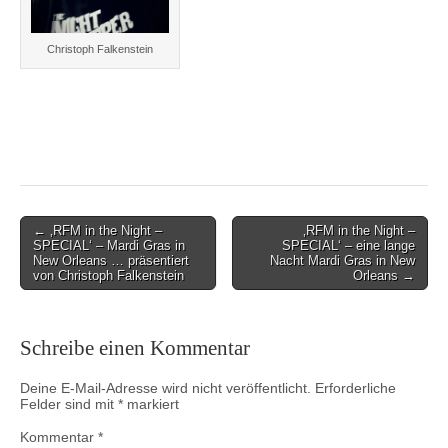
Christoph Falkenstein
Post
← ‚RFM in the Night –
‚RFM in the Night –
SPECIAL‘ – Mardi Gras in
SPECIAL‘ – eine lange
navigation
New Orleans … präsentiert
Nacht Mardi Gras in New
von Christoph Falkenstein
Orleans →
Schreibe einen Kommentar
Deine E-Mail-Adresse wird nicht veröffentlicht.
Erforderliche
Felder sind mit
*
markiert
Kommentar
*