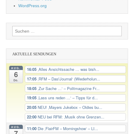
WordPress.org
Suchen
nach:
AKTUELLE SENDUNGEN
AUG.
16:05
‚Alles Ansichtssache … was bish...
6
17:05
‚RFM – Das!Journal‘ (Wiederholun...
Do.
18:05
‚Zur Sache …‘ – Politmagazine Fr...
19:05
‚Lass uns reden …‘ – Tipps für d...
20:05
NEU! ‚Mayers Jukebox – Oldies bu...
22:00
NEU bei RFM: ‚Musik ohne Grenzen...
AUG.
11:00
Die ‚FlairFM – Morningshow‘ – LI...
7