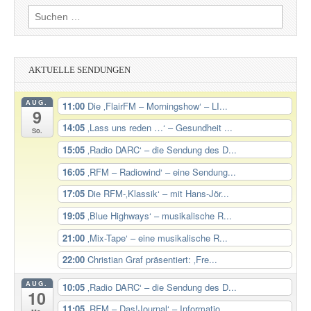
Suchen
nach:
AKTUELLE SENDUNGEN
AUG.
11:00
Die ‚FlairFM – Morningshow‘ – LI...
9
14:05
‚Lass uns reden …‘ – Gesundheit ...
So.
15:05
‚Radio DARC‘ – die Sendung des D...
16:05
‚RFM – Radiowind‘ – eine Sendung...
17:05
Die RFM-‚Klassik‘ – mit Hans-Jör...
19:05
‚Blue Highways‘ – musikalische R...
21:00
‚Mix-Tape‘ – eine musikalische R...
22:00
Christian Graf präsentiert: ‚Fre...
AUG.
10:05
‚Radio DARC‘ – die Sendung des D...
10
11:05
‚RFM – Das!Journal‘ – Informatio...