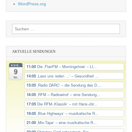
WordPress.org
Suchen
nach:
AKTUELLE SENDUNGEN
AUG.
11:00
Die ‚FlairFM – Morningshow‘ – LI...
9
14:05
‚Lass uns reden …‘ – Gesundheit ...
So.
15:05
‚Radio DARC‘ – die Sendung des D...
16:05
‚RFM – Radiowind‘ – eine Sendung...
17:05
Die RFM-‚Klassik‘ – mit Hans-Jör...
19:05
‚Blue Highways‘ – musikalische R...
21:00
‚Mix-Tape‘ – eine musikalische R...
22:00
Christian Graf präsentiert: ‚Fre...