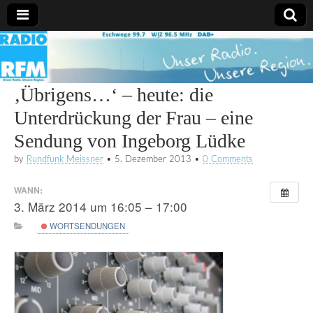
Radio
RFM
‚Übrigens…‘ – heute: die
Unterdrückung der Frau – eine
Sendung von Ingeborg Lüdke
by
Rundfunk Meissner
•
5. Dezember 2013
•
0 Comments
WANN:
3. März 2014 um 16:05 – 17:00
WORTSENDUNGEN