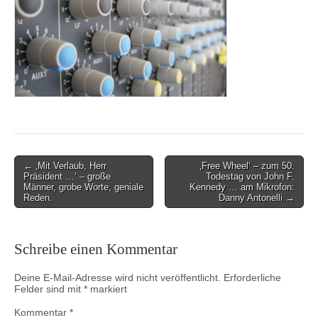
Post
← ‚Mit Verlaub, Herr
‚Free Wheel‘ – zum 50.
Präsident …‘ – große
Todestag von John F.
navigation
Männer, grobe Worte, geniale
Kennedy … am Mikrofon:
Reden.
Danny Antonelli →
Schreibe einen Kommentar
Deine E-Mail-Adresse wird nicht veröffentlicht.
Erforderliche
Felder sind mit
*
markiert
Kommentar
*