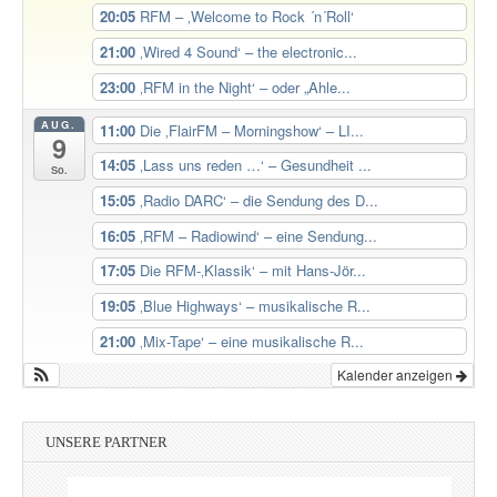
20:05
RFM – ‚Welcome to Rock ´n´Roll‘
21:00
‚Wired 4 Sound‘ – the electronic...
23:00
‚RFM in the Night‘ – oder „Ahle...
AUG.
11:00
Die ‚FlairFM – Morningshow‘ – LI...
9
14:05
‚Lass uns reden …‘ – Gesundheit ...
So.
15:05
‚Radio DARC‘ – die Sendung des D...
16:05
‚RFM – Radiowind‘ – eine Sendung...
17:05
Die RFM-‚Klassik‘ – mit Hans-Jör...
19:05
‚Blue Highways‘ – musikalische R...
21:00
‚Mix-Tape‘ – eine musikalische R...
Kalender anzeigen
UNSERE PARTNER