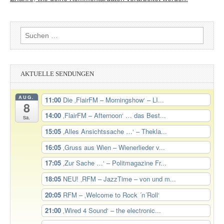
Suchen
nach:
AKTUELLE SENDUNGEN
AUG.
11:00
Die ‚FlairFM – Morningshow‘ – LI...
8
14:00
‚FlairFM – Afternoon‘ … das Best...
Sa.
15:05
‚Alles Ansichtssache …‘ – Thekla...
16:05
‚Gruss aus Wien – Wienerlieder v...
17:05
‚Zur Sache …‘ – Politmagazine Fr...
18:05
NEU! ‚RFM – JazzTime – von und m...
20:05
RFM – ‚Welcome to Rock ´n´Roll‘
21:00
‚Wired 4 Sound‘ – the electronic...