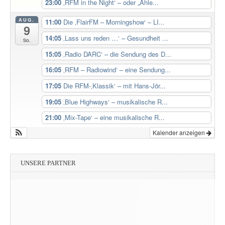
23:00
‚RFM in the Night‘ – oder „Ahle...
AUG.
11:00
Die ‚FlairFM – Morningshow‘ – LI...
9
14:05
‚Lass uns reden …‘ – Gesundheit ...
So.
15:05
‚Radio DARC‘ – die Sendung des D...
16:05
‚RFM – Radiowind‘ – eine Sendung...
17:05
Die RFM-‚Klassik‘ – mit Hans-Jör...
19:05
‚Blue Highways‘ – musikalische R...
21:00
‚Mix-Tape‘ – eine musikalische R...
Kalender anzeigen
UNSERE PARTNER