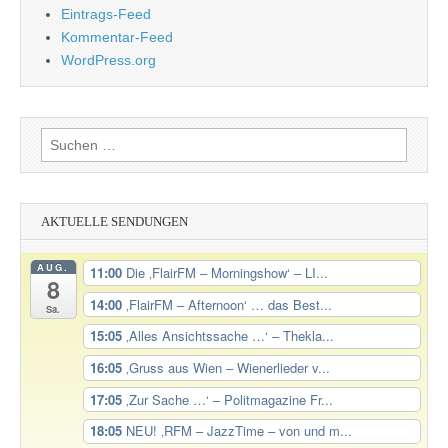
Eintrags-Feed
Kommentar-Feed
WordPress.org
Suchen
nach:
AKTUELLE SENDUNGEN
AUG.
11:00
Die ‚FlairFM – Morningshow‘ – LI...
8
14:00
‚FlairFM – Afternoon‘ … das Best...
Sa.
15:05
‚Alles Ansichtssache …‘ – Thekla...
16:05
‚Gruss aus Wien – Wienerlieder v...
17:05
‚Zur Sache …‘ – Politmagazine Fr...
18:05
NEU! ‚RFM – JazzTime – von und m...