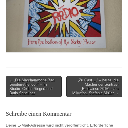
Post
← ‚Die Märchenwoche Bad
‚Zu Gast …‘ – heute: die
Sooden-Allendorf‘ – im
Macher der Sontraer
navigation
Studio: Celine Riegert und
‚Breitwiesn 2016‘ – am
Doris Schellhas
Mikrofon: Stefanie Müller →
Schreibe einen Kommentar
Deine E-Mail-Adresse wird nicht veröffentlicht.
Erforderliche