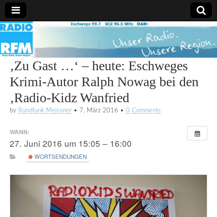
Radio
RFM
‚Zu Gast …‘ – heute: Eschweges
Krimi-Autor Ralph Nowag bei den
‚Radio-Kidz Wanfried
by
Rundfunk Meissner
•
7. März 2016
•
0 Comments
WANN:
27. Juni 2016 um 15:05 – 16:00
WORTSENDUNGEN