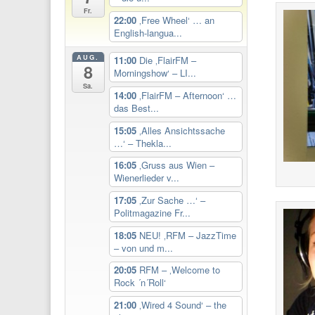
Fr.
22:00
‚Free Wheel‘ … an
English-langua...
AUG.
11:00
Die ‚FlairFM –
8
Morningshow‘ – LI...
Sa.
14:00
‚FlairFM – Afternoon‘ …
das Best...
15:05
‚Alles Ansichtssache
…‘ – Thekla...
16:05
‚Gruss aus Wien –
Wienerlieder v...
17:05
‚Zur Sache …‘ –
Politmagazine Fr...
18:05
NEU! ‚RFM – JazzTime
– von und m...
20:05
RFM – ‚Welcome to
Rock ´n´Roll‘
21:00
‚Wired 4 Sound‘ – the