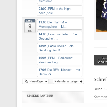
electronic...
23:00
‚RFM in the Night‘ –
oder „Ahle...
AUG.
11:00
Die ‚FlairFM –
9
Morningshow‘ – LI...
So.
14:05
‚Lass uns reden …‘ –
Gesundheit ...
15:05
‚Radio DARC‘ – die
Sendung des D...
16:05
‚RFM – Radiowind‘ –
Post
← ‚Das
eine Sendung...
Sendung
navigati
17:05
Die RFM-‚Klassik‘ – mit
Hans-Jör...
Schre
Hinzufügen
Kalender anzeigen
Deine E-M
UNSERE PARTNER
Kommen