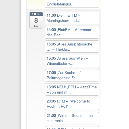
English-langua...
AUG.
11:00
Die ‚FlairFM –
8
Morningshow‘ – LI...
Sa.
14:00
‚FlairFM – Afternoon‘ …
das Best...
15:05
‚Alles Ansichtssache
…‘ – Thekla...
16:05
‚Gruss aus Wien –
Wienerlieder v...
17:05
‚Zur Sache …‘ –
Politmagazine Fr...
18:05
NEU! ‚RFM – JazzTime
– von und m...
20:05
RFM – ‚Welcome to
Rock ´n´Roll‘
21:00
‚Wired 4 Sound‘ – the
electronic...