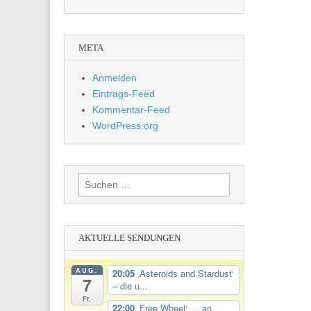
META
Anmelden
Eintrags-Feed
Kommentar-Feed
WordPress.org
Suchen
nach:
AKTUELLE SENDUNGEN
AUG.
20:05
‚Asteroids and Stardust‘
7
– die u...
Fr.
22:00
‚Free Wheel‘ … an