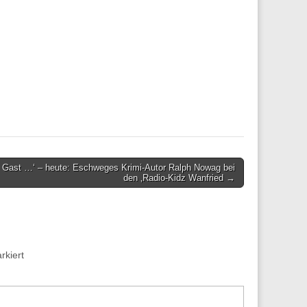
 Gast …‘ – heute: Eschweges Krimi-Autor Ralph Nowag bei
den ‚Radio-Kidz Wanfried →
kiert