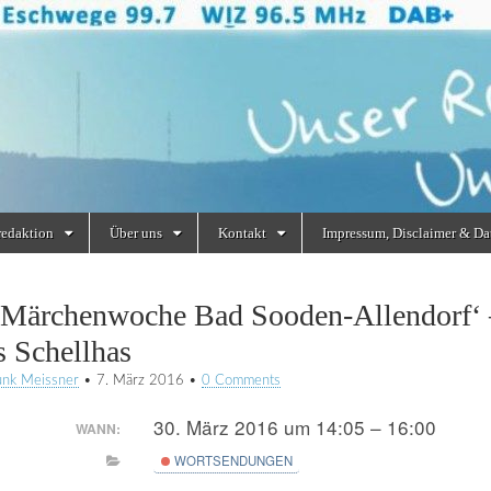
redaktion
Über uns
Kontakt
Impressum, Disclaimer & Da
 Märchenwoche Bad Sooden-Allendorf‘ –
s Schellhas
unk Meissner
•
7. März 2016
•
0 Comments
30. März 2016 um 14:05 – 16:00
WANN:
WORTSENDUNGEN