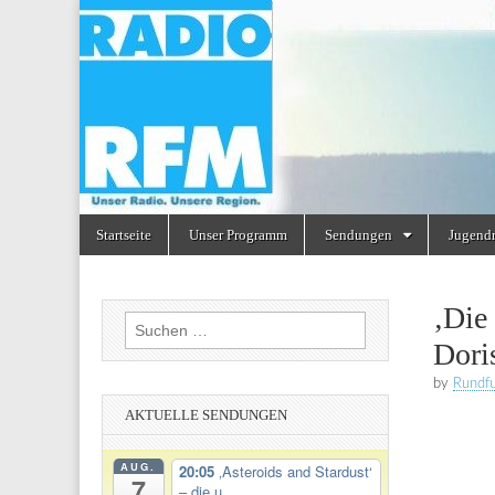
Radio
RFM
Skip
Main
Startseite
Unser Programm
Sendungen
Jugend
to
menu
content
‚Die
Suchen
Dori
nach:
by
Rundf
AKTUELLE SENDUNGEN
AUG.
20:05
‚Asteroids and Stardust‘
7
– die u...