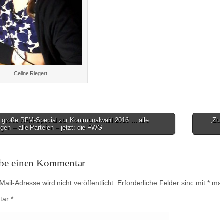
Celine Riegert
 große RFM-Special zur Kommunalwahl 2016 … alle
‚Zu
en – alle Parteien – jetzt: die FWG
on
ibe einen Kommentar
ail-Adresse wird nicht veröffentlicht.
Erforderliche Felder sind mit
*
mar
tar
*