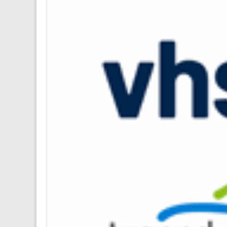
Name
*
E-Mail-
Website
Diese We