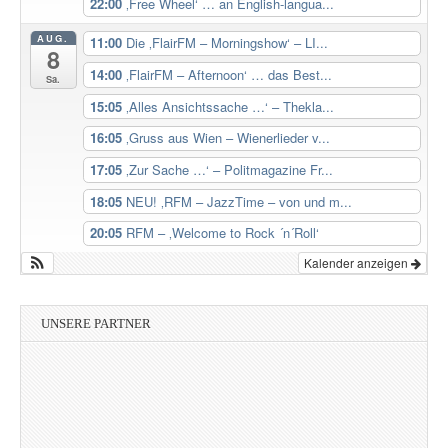
22:00
‚Free Wheel‘ … an English-langua...
AUG.
11:00
Die ‚FlairFM – Morningshow‘ – LI...
8
14:00
‚FlairFM – Afternoon‘ … das Best...
Sa.
15:05
‚Alles Ansichtssache …‘ – Thekla...
16:05
‚Gruss aus Wien – Wienerlieder v...
17:05
‚Zur Sache …‘ – Politmagazine Fr...
18:05
NEU! ‚RFM – JazzTime – von und m...
20:05
RFM – ‚Welcome to Rock ´n´Roll‘
Kalender anzeigen
UNSERE PARTNER