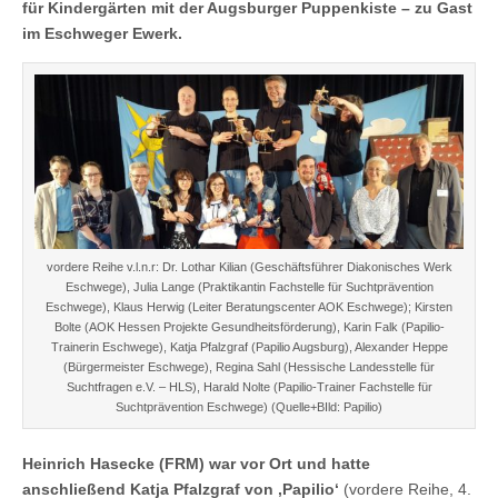
für Kindergärten mit der Augsburger Puppenkiste – zu Gast
im Eschweger Ewerk.
vordere Reihe v.l.n.r: Dr. Lothar Kilian (Geschäftsführer Diakonisches Werk
Eschwege), Julia Lange (Praktikantin Fachstelle für Suchtprävention
Eschwege), Klaus Herwig (Leiter Beratungscenter AOK Eschwege); Kirsten
Bolte (AOK Hessen Projekte Gesundheitsförderung), Karin Falk (Papilio-
Trainerin Eschwege), Katja Pfalzgraf (Papilio Augsburg), Alexander Heppe
(Bürgermeister Eschwege), Regina Sahl (Hessische Landesstelle für
Suchtfragen e.V. – HLS), Harald Nolte (Papilio-Trainer Fachstelle für
Suchtprävention Eschwege) (Quelle+BIld: Papilio)
Heinrich Hasecke (FRM) war vor Ort und hatte
anschließend Katja Pfalzgraf von ‚Papilio‘
(vordere Reihe, 4.