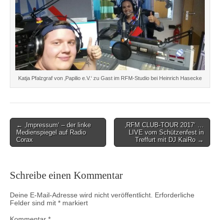
Katja Pfalzgraf von ‚Papilio e.V.‘ zu Gast im RFM-Studio bei Heinrich Hasecke
Post
← ‚Impressum‘ – der linke
‚RFM CLUB-TOUR 2017‘ …
Medienspiegel auf Radio
LIVE vom Schützenfest in
navigation
Corax
Treffurt mit DJ KaiRo →
Schreibe einen Kommentar
Deine E-Mail-Adresse wird nicht veröffentlicht.
Erforderliche
Felder sind mit
*
markiert
Kommentar
*