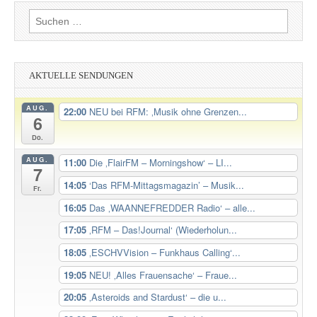
Suchen
nach:
AKTUELLE SENDUNGEN
AUG.
22:00
NEU bei RFM: ‚Musik ohne Grenzen...
6
Do.
AUG.
11:00
Die ‚FlairFM – Morningshow‘ – LI...
7
14:05
‘Das RFM-Mittagsmagazin’ – Musik...
Fr.
16:05
Das ‚WAANNEFREDDER Radio‘ – alle...
17:05
‚RFM – Das!Journal‘ (Wiederholun...
18:05
‚ESCHVVision – Funkhaus Calling‘...
19:05
NEU! ‚Alles Frauensache‘ – Fraue...
20:05
‚Asteroids and Stardust‘ – die u...