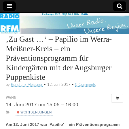
Radio
RFM
‚Zu Gast …‘ – Papilio im Werra-
Meißner-Kreis – ein
Präventionsprogramm für
Kindergärten mit der Augsburger
Puppenkiste
by
Rundfunk Meissner
•
12. Juni 2017
•
0 Comments
WANN:
14. Juni 2017 um 15:05 – 16:00
WORTSENDUNGEN
Am 12. Juni 2017 war ‚Papilio‘ – ein Präventionsprogramm