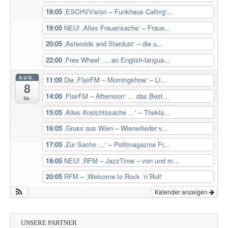
18:05
‚ESCHVVision – Funkhaus Calling‘...
19:05
NEU! ‚Alles Frauensache‘ – Fraue...
20:05
‚Asteroids and Stardust‘ – die u...
22:00
‚Free Wheel‘ … an English-langua...
AUG.
11:00
Die ‚FlairFM – Morningshow‘ – LI...
8
14:00
‚FlairFM – Afternoon‘ … das Best...
Sa.
15:05
‚Alles Ansichtssache …‘ – Thekla...
16:05
‚Gruss aus Wien – Wienerlieder v...
17:05
‚Zur Sache …‘ – Politmagazine Fr...
18:05
NEU! ‚RFM – JazzTime – von und m...
20:05
RFM – ‚Welcome to Rock ´n´Roll‘
Kalender anzeigen
UNSERE PARTNER