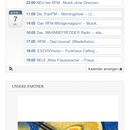
22:00
NEU bei RFM: ‚Musik ohne Grenzen...
AUG.
11:00
Die ‚FlairFM – Morningshow‘ – LI...
7
14:05
‘Das RFM-Mittagsmagazin’ – Musik...
Fr.
16:05
Das ‚WAANNEFREDDER Radio‘ – alle...
17:05
‚RFM – Das!Journal‘ (Wiederholun...
18:05
‚ESCHVVision – Funkhaus Calling‘...
19:05
NEU! ‚Alles Frauensache‘ – Fraue...
Kalender anzeigen
UNSERE PARTNER