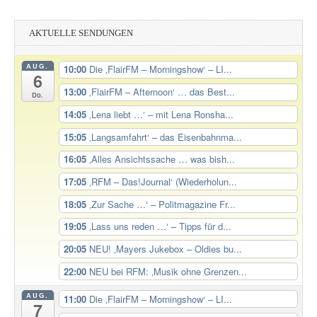
AKTUELLE SENDUNGEN
AUG.
10:00
Die ‚FlairFM – Morningshow‘ – LI...
6
13:00
‚FlairFM – Afternoon‘ … das Best...
Do.
14:05
‚Lena liebt …‘ – mit Lena Ronsha...
15:05
‚Langsamfahrt‘ – das Eisenbahnma...
16:05
‚Alles Ansichtssache … was bish...
17:05
‚RFM – Das!Journal‘ (Wiederholun...
18:05
‚Zur Sache …‘ – Politmagazine Fr...
19:05
‚Lass uns reden …‘ – Tipps für d...
20:05
NEU! ‚Mayers Jukebox – Oldies bu...
22:00
NEU bei RFM: ‚Musik ohne Grenzen...
AUG.
11:00
Die ‚FlairFM – Morningshow‘ – LI...
7