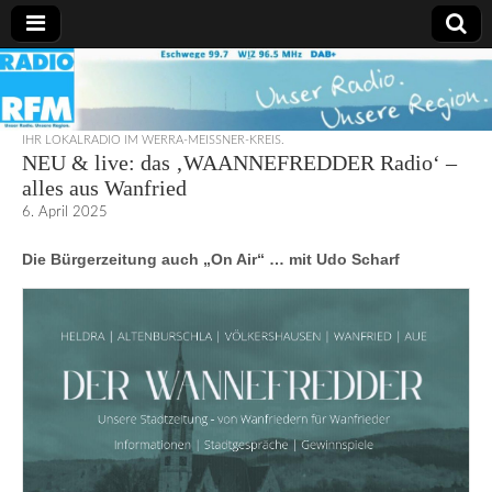
Radio
RFM
IHR LOKALRADIO IM WERRA-MEISSNER-KREIS.
NEU & live: das ‚WAANNEFREDDER Radio‘ –
alles aus Wanfried
6. April 2025
Die Bürgerzeitung auch „On Air“ … mit Udo Scharf