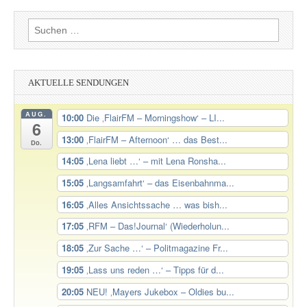
Suchen
nach:
AKTUELLE SENDUNGEN
AUG.
10:00
Die ‚FlairFM – Morningshow‘ – LI...
6
13:00
‚FlairFM – Afternoon‘ … das Best...
Do.
14:05
‚Lena liebt …‘ – mit Lena Ronsha...
15:05
‚Langsamfahrt‘ – das Eisenbahnma...
16:05
‚Alles Ansichtssache … was bish...
17:05
‚RFM – Das!Journal‘ (Wiederholun...
18:05
‚Zur Sache …‘ – Politmagazine Fr...
19:05
‚Lass uns reden …‘ – Tipps für d...
20:05
NEU! ‚Mayers Jukebox – Oldies bu...